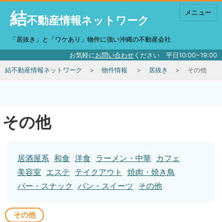
結
メニュー
不動産情報ネットワーク
「居抜き」と「ワケあり」物件に強い沖縄の不動産会社
お気軽に
お問い合わせ
ください 平日10:00~19:00
結不動産情報ネットワーク
物件情報
居抜き
その他
その他
居酒屋系
和食
洋食
ラーメン・中華
カフェ
美容室
エステ
テイクアウト
焼肉・焼き鳥
バー・スナック
パン・スイーツ
その他
その他