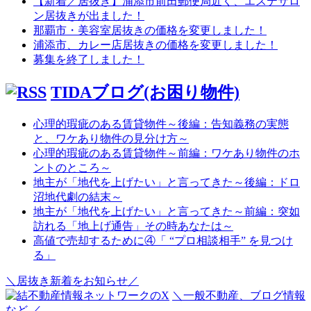
【新着／居抜き】浦添市前田郵便局近く、エステサロ
ン居抜きが出ました！
那覇市・美容室居抜きの価格を変更しました！
浦添市、カレー店居抜きの価格を変更しました！
募集を終了しました！
TIDAブログ(お困り物件)
心理的瑕疵のある賃貸物件～後編：告知義務の実態
と、ワケあり物件の見分け方～
心理的瑕疵のある賃貸物件～前編：ワケあり物件のホ
ントのところ～
地主が「地代を上げたい」と言ってきた～後編：ドロ
沼地代劇の結末～
地主が「地代を上げたい」と言ってきた～前編：突如
訪れる「地上げ通告」その時あなたは～
高値で売却するために④「 “プロ相談相手” を見つけ
る」
＼居抜き新着をお知らせ／
＼一般不動産、ブログ情報
など ／