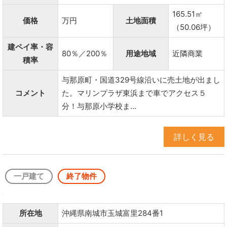
165.51㎡
価格
万円
土地面積
（50.06坪）
建ペイ率・容
80％／200％
用途地域
近隣商業
積率
与那原町・国道329号線沿いに売土地が出まし
コメント
た。マリンプラザ東浜まで車でアクセス５
分！与那原小学校ま...
詳しく見る
一戸建て
終了物件
所在地
沖縄県南城市玉城富里284番1