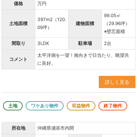
価格
万円
99.05㎡
397m2（120.
土地面積
建物面積
（29.96坪）
09坪）
※壁芯面積
間取り
3LDK
駐車場
2台
太平洋側を一望！南向きで日当たり、眺望共
コメント
に良好。
詳しく見る
土地
ワケあり物件
収益物件
終了物件
所在地
沖縄県浦添市内間