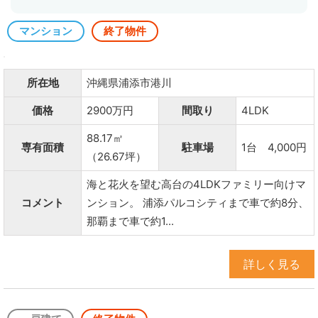
マンション
終了物件
所在地
沖縄県浦添市港川
価格
2900万円
間取り
4LDK
88.17㎡
専有面積
駐車場
1台 4,000円
（26.67坪）
海と花火を望む高台の4LDKファミリー向けマ
コメント
ンション。 浦添パルコシティまで車で約8分、
那覇まで車で約1...
詳しく見る