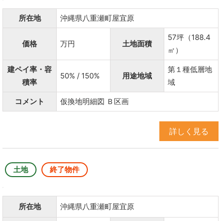
所在地
沖縄県八重瀬町屋宜原
57坪（188.4
価格
万円
土地面積
㎡）
建ペイ率・容
第１種低層地
50% / 150%
用途地域
積率
域
コメント
仮換地明細図 Ｂ区画
詳しく見る
土地
終了物件
所在地
沖縄県八重瀬町屋宜原