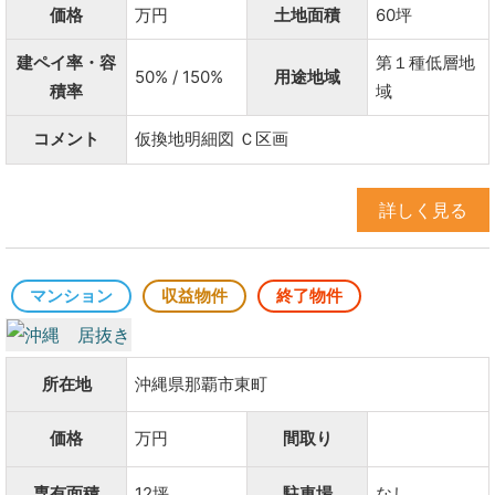
価格
万円
土地面積
60坪
建ペイ率・容
第１種低層地
50% / 150%
用途地域
積率
域
コメント
仮換地明細図 Ｃ区画
詳しく見る
マンション
収益物件
終了物件
所在地
沖縄県那覇市東町
価格
万円
間取り
専有面積
12坪
駐車場
なし