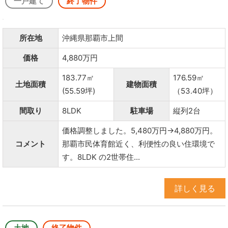
一戸建て
終了物件
所在地
沖縄県那覇市上間
価格
4,880万円
183.77㎡
176.59㎡
土地面積
建物面積
(55.59坪)
（53.40坪）
間取り
8LDK
駐車場
縦列2台
価格調整しました。5,480万円→4,880万円。
コメント
那覇市民体育館近く、利便性の良い住環境で
す。8LDK の2世帯住...
詳しく見る
土地
終了物件