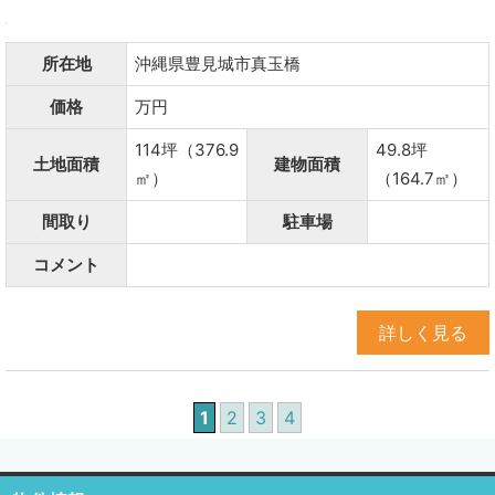
所在地
沖縄県豊見城市真玉橋
価格
万円
114坪（376.9
49.8坪
土地面積
建物面積
㎡）
（164.7㎡）
間取り
駐車場
コメント
詳しく見る
1
2
3
4