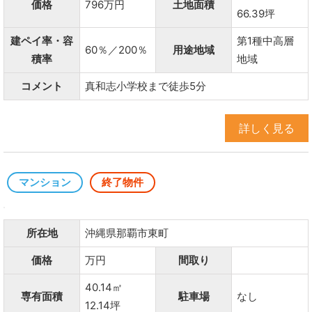
価格
796万円
土地面積
66.39坪
建ペイ率・容
第1種中高層
60％／200％
用途地域
積率
地域
コメント
真和志小学校まで徒歩5分
詳しく見る
マンション
終了物件
所在地
沖縄県那覇市東町
価格
万円
間取り
40.14㎡
専有面積
駐車場
なし
12.14坪