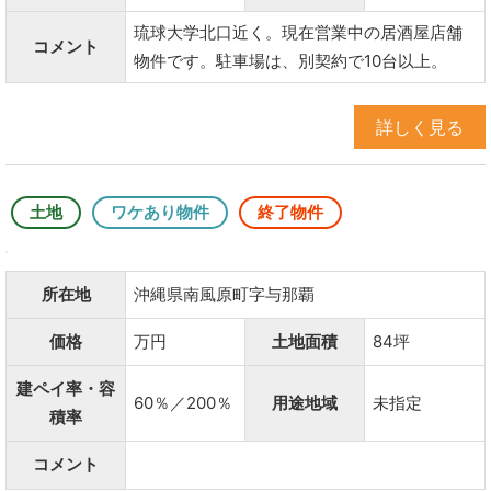
琉球大学北口近く。現在営業中の居酒屋店舗
コメント
物件です。駐車場は、別契約で10台以上。
詳しく見る
土地
ワケあり物件
終了物件
所在地
沖縄県南風原町字与那覇
価格
万円
土地面積
84坪
建ペイ率・容
60％／200％
用途地域
未指定
積率
コメント