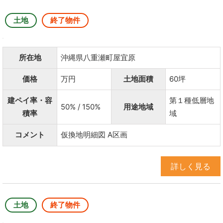
土地
終了物件
所在地
沖縄県八重瀬町屋宜原
価格
万円
土地面積
60坪
建ペイ率・容
第１種低層地
50% / 150%
用途地域
積率
域
コメント
仮換地明細図 A区画
詳しく見る
土地
終了物件