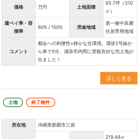
93.7坪（310
価格
万円
土地面積
㎡）
建ペイ率・容
第一種中高層
60% / 150%
用途地域
積率
住居専用地域
都会への利便性×静かな住環境。環状2号線か
コメント
ら車で5分、浦添市内間に景観良好な売土地が
出ました！
詳しく見る
土地
終了物件
所在地
沖縄県那覇市三原
219.48㎡