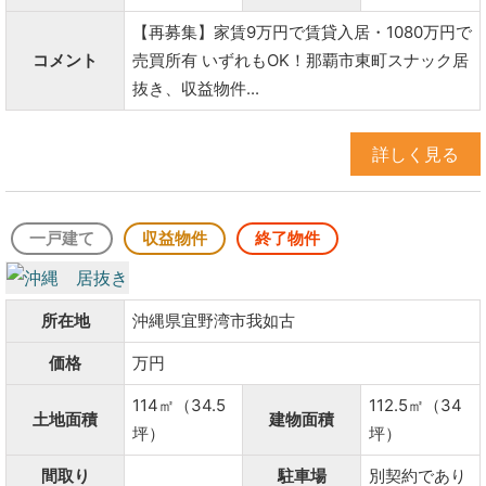
【再募集】家賃9万円で賃貸入居・1080万円で
コメント
売買所有 いずれもOK！那覇市東町スナック居
抜き、収益物件...
詳しく見る
一戸建て
収益物件
終了物件
所在地
沖縄県宜野湾市我如古
価格
万円
114㎡（34.5
112.5㎡（34
土地面積
建物面積
坪）
坪）
間取り
駐車場
別契約であり