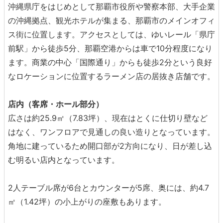
沖縄県庁をはじめとして那覇市役所や警察本部、大手企業
の沖縄拠点、観光ホテルが集まる、那覇市のメインオフィ
ス街に位置します。アクセスとしては、ゆいレール「県庁
前駅」から徒歩5分、那覇空港からは車で10分程度になり
ます。商業の中心「国際通り」からも徒歩2分という良好
なロケーションに位置するラーメン店の居抜き店舗です。
店内（客席・ホール部分）
広さは約25.9㎡（7.83坪）、現在はとくに仕切り壁など
はなく、ワンフロアで見通しの良い造りとなっています。
角地に建っているため開口部が2方向になり、日が差し込
む明るい店内となっています。
2人テーブル席が6台とカウンターが5席、奥には、約4.7
㎡（1.42坪）の小上がりの座敷もあります。