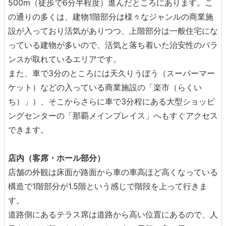
500m（徒歩で6分半程度）進んだところにあります。こ
の通りの多くは、建物1階部分は様々なジャンルの商業施
設が入っており活気がありつつ、上階部分は一般住宅にな
っている建物が多いので、活気と落ち着いた治安性のバラ
ンスが取れているエリアです。
また、車で3分のところには天久りうぼう（スーパーマー
ケット）などの入っている商業施設の「楽市（らくい
ち）」）、そこからさらに車で3分程にある大型ショッピ
ングセンターの「那覇メインプレイス」へもすぐアクセス
できます。
店内（客席・ホール部分）
店舗の外観は床面が路面から車の車高ほど高くなっている
構造で1階部分が1.5階という感じで階段を上って行きま
す。
道路側にあるテラス席は道路から高い位置にあるので、人