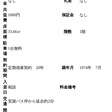
なし
礼金
なし
金
共
益
1000円
保証金
なし
費
床
面
33.66㎡
階数
1階
積
駐
車
1台無料
場
契
約
定期借家契約 20年
築年月
1974年 7月
期
間
入
居
相談
料金備考
日
交
安謝バス停から徒歩約2分
通
開