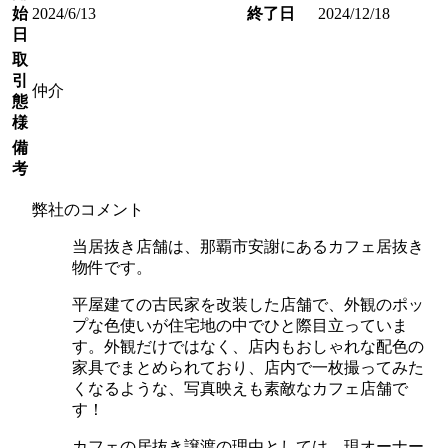
始
2024/6/13
終了日
2024/12/18
日
取
引
仲介
態
様
備
考
弊社のコメント
当居抜き店舗は、那覇市安謝にあるカフェ居抜き
物件です。
平屋建ての古民家を改装した店舗で、外観のポッ
プな色使いが住宅地の中でひと際目立っていま
す。外観だけではなく、店内もおしゃれな配色の
家具でまとめられており、店内で一枚撮ってみた
くなるような、写真映えも素敵なカフェ店舗で
す！
カフェの居抜き譲渡の理由としては、現オーナー