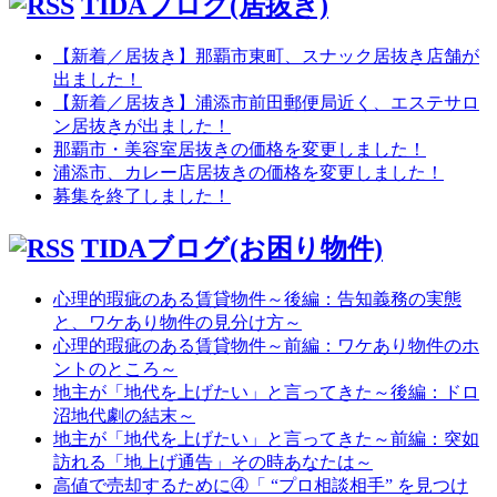
TIDAブログ(居抜き)
【新着／居抜き】那覇市東町、スナック居抜き店舗が
出ました！
【新着／居抜き】浦添市前田郵便局近く、エステサロ
ン居抜きが出ました！
那覇市・美容室居抜きの価格を変更しました！
浦添市、カレー店居抜きの価格を変更しました！
募集を終了しました！
TIDAブログ(お困り物件)
心理的瑕疵のある賃貸物件～後編：告知義務の実態
と、ワケあり物件の見分け方～
心理的瑕疵のある賃貸物件～前編：ワケあり物件のホ
ントのところ～
地主が「地代を上げたい」と言ってきた～後編：ドロ
沼地代劇の結末～
地主が「地代を上げたい」と言ってきた～前編：突如
訪れる「地上げ通告」その時あなたは～
高値で売却するために④「 “プロ相談相手” を見つけ