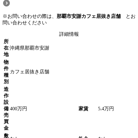
※お問い合わせの際は、
那覇市安謝カフェ居抜き店舗
とお
問い合わせください
詳細情報
所
在
沖縄県那覇市安謝
地
物
件
カフェ居抜き店舗
種
別
造
作
設
備
400万円
家賃
5.4万円
売
買
金
敷