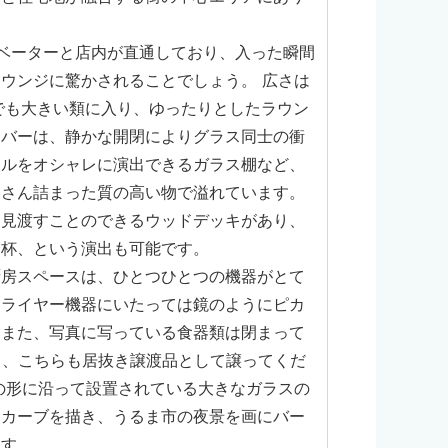
ベーターと店内が直通しており、入った瞬間
ウンジに驚かされることでしょう。 広さは
でも大きい類に入り、ゆったりとしたラウン
ーバーは、静かな開閉によりグラス同士の衝
トルをオシャレに演出できるガラス棚など、
くさん詰まった質の高い物で溢れています。
を見渡すことのできるウッドデッキがあり、
一杯、という演出も可能です。
厨房スペースは、ひとつひとつの機器がとて
フライヤー機器にいたっては鏡のようにピカ
。また、写真に写っている食器類は閉まって
り、こちらも居抜き譲渡品として譲ってくだ
の形に沿って設置されている大きなガラスの
なカーブを描き、うるま市の夜景を画にバー
ます。