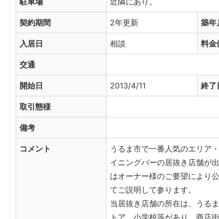
駐車場
近隣にあり。
契約期間
2年更新
築年
入居日
相談
料金
交通
開始日
2013/4/11
終了
取引態様
備考
コメント
うるま市で一番人気のエリア
イニングバーの居抜き店舗が
はオーナー様のご要望により
てご説明して参ります。
当居抜き店舗の所在は、うる
トア、小学校等があり、商店