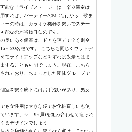
も可能な「ライブステージ」は、楽器演奏は
用すれば、パーティーのMC進行から、歌ま
ティーの時は、カラオケ機器を繋いでステー
も可能なのが当物件なのです。
スの奥にある個室は、ドアを隔てて全く別空
15～20名程です。 こちらも同じくウッドデ
植えてライトアップなどをすれば夜景とはま
演出することも可能でしょう。現在、こちら
置されており、ちょっとした団体グループで
の個室を繋ぐ廊下にはお手洗いがあり、男女
中でも女性用は大きな鏡でお化粧直しにも使
ています。シェル(貝)を組み合わせて造られ
すぐるデザインでしょう。
居抜き店舗のさらに驚くべく点は、 “きれい