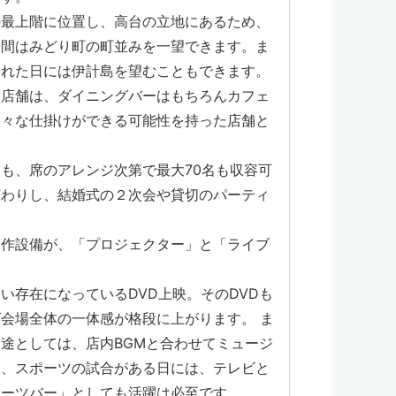
の最上階に位置し、高台の立地にあるため、
昼間はみどり町の町並みを一望できます。ま
晴れた日には伊計島を望むこともできます。
当店舗は、ダイニングバーはもちろんカフェ
様々な仕掛けができる可能性を持った店舗と
も、席のアレンジ次第で最大70名も収容可
変わりし、結婚式の２次会や貸切のパーティ
。
造作設備が、「プロジェクター」と「ライブ
い存在になっているDVD上映。そのDVDも
会場全体の一体感が格段に上がります。 ま
途としては、店内BGMと合わせてミュージ
し、スポーツの試合がある日には、テレビと
ポーツバー」としても活躍は必至です。