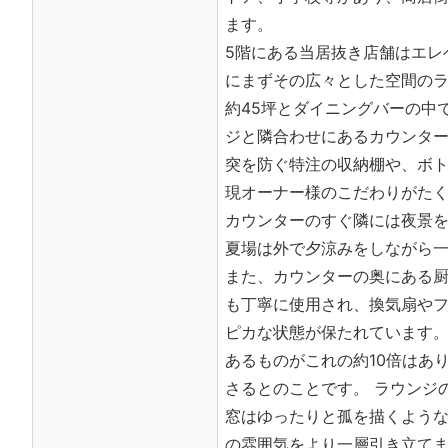
ます。
5階にある当居抜き店舗はエレ
にまずその広々とした空間のラ
約45坪とダイニングバーの中
ジと隣合わせにあるカウンタ
突を防ぐ特注の収納棚や、ボ
現オーナー様のこだわりがた
カウンターのすぐ隣には夜景
夏場は外で夕涼みをしながら
また、カウンターの奥にある
も丁寧に使用され、換気扇や
ピカな状態が保たれています
あるものがこれの約10倍はあ
さるとのことです。 ラウンジ
窓はゆったりと孤を描くよう
の雰囲気をより一層引き立て