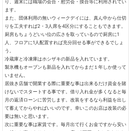
り、週末には職場の会合・慰労会・摸合等に利用されてい
ます。
また、団体利用の無いウィークデイには、真ん中から仕切
りを工夫すれば2・3人席を4区分にすることもできます。
厨房もちょうどいい位の広さを取っているので厨房に1
人、フロアに1人配置すれば充分回せる事ができるでしょ
う。
冷蔵庫と冷凍庫はホシザキの新品を入れています。
製氷機もオーブンも新品を入れてからまだ１年しか使って
いません。
居抜き店舗で開業する際に重要な事は出来るだけ資金を賭
けないでスタートする事です。借り入れ金が多くなると毎
月の返済ローンに苦労します。改装をするなら利益を出し
て蓄えてからやればいいのです。幸いこのお店は改装の必
要は無いと思います。
次に重要な事は家賃です。毎月出て行くお金ですから安い