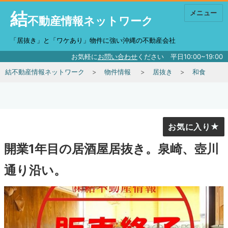
結
メニュー
不動産情報ネットワーク
「居抜き」と「ワケあり」物件に強い沖縄の不動産会社
お気軽に
お問い合わせ
ください 平日10:00~19:00
結不動産情報ネットワーク
物件情報
居抜き
和食
お気に入り
開業1年目の居酒屋居抜き。泉崎、壺川
通り沿い。