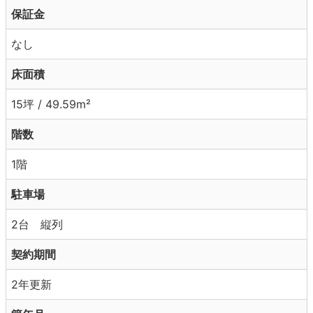
保証金
なし
床面積
15坪 / 49.59m²
階数
1階
駐車場
2台 縦列
契約期間
2年更新