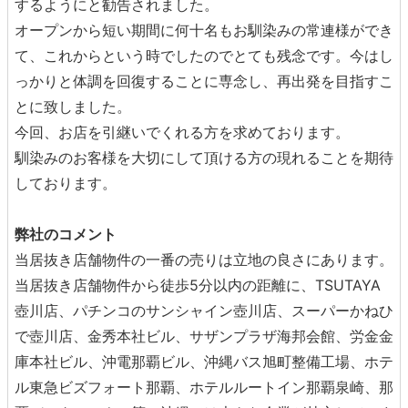
するようにと勧告されました。
オープンから短い期間に何十名もお馴染みの常連様ができ
て、これからという時でしたのでとても残念です。今はし
っかりと体調を回復することに専念し、再出発を目指すこ
とに致しました。
今回、お店を引継いでくれる方を求めております。
馴染みのお客様を大切にして頂ける方の現れることを期待
しております。
弊社のコメント
当居抜き店舗物件の一番の売りは立地の良さにあります。
当居抜き店舗物件から徒歩5分以内の距離に、TSUTAYA
壺川店、パチンコのサンシャイン壺川店、スーパーかねひ
で壺川店、金秀本社ビル、サザンプラザ海邦会館、労金金
庫本社ビル、沖電那覇ビル、沖縄バス旭町整備工場、ホテ
ル東急ビズフォート那覇、ホテルルートイン那覇泉崎、那