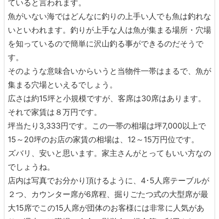
ていると言われます。
魚がいない海ではどんなに釣りの上手い人でも魚は釣れな
いといわれます。釣りが上手な人は魚が集まる場所・穴場
を知っているので簡単に沢山釣る事ができるのだそうで
す。
そのような意味合いからいうと当物件一帯はまるで、魚が
集まる穴場といえるでしょう。
広さは約15坪と小規模ですが、客席は30席はあります。
それで家賃は８万円です。
坪当たり3,333円です。この一帯の相場は坪7,000以上で
15～20坪のお店の家賃の相場は、12～15万円位です。
ズバリ、安いと思います。家主さんがとってもいい方なの
でしょうね。
店内は写真でお分かり頂けるように、4･5人席テーブルが
２つ、カウンター席が6席程、掘りごたつ式の大型席が最
大15席でこの15人席が団体のお客様には非常に人気があ