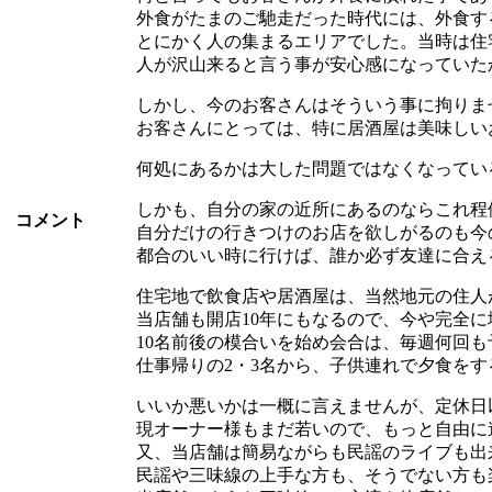
外食がたまのご馳走だった時代には、外食す
とにかく人の集まるエリアでした。当時は住
人が沢山来ると言う事が安心感になっていた
しかし、今のお客さんはそういう事に拘りま
お客さんにとっては、特に居酒屋は美味しい
何処にあるかは大した問題ではなくなってい
しかも、自分の家の近所にあるのならこれ程
コメント
自分だけの行きつけのお店を欲しがるのも今
都合のいい時に行けば、誰か必ず友達に合え
住宅地で飲食店や居酒屋は、当然地元の住人
当店舗も開店10年にもなるので、今や完全
10名前後の模合いを始め会合は、毎週何回
仕事帰りの2・3名から、子供連れで夕食を
いいか悪いかは一概に言えませんが、定休日
現オーナー様もまだ若いので、もっと自由に
又、当店舗は簡易ながらも民謡のライブも出
民謡や三味線の上手な方も、そうでない方も