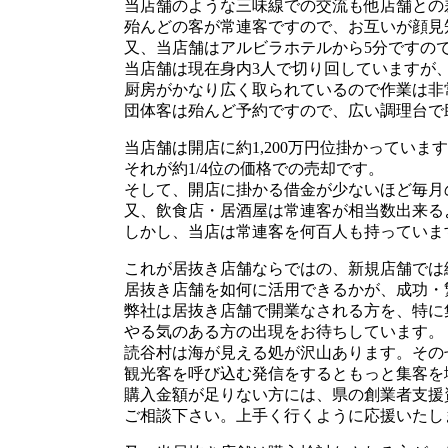
当店舗のような三味線での交流も他店舗との
殆んどの客が常連客ですので、お互いが顔見
又、当店舗はアルビラホテルから5分ですの
当店舗は現在身内3人で切り回していますが
厨房がかなり広く取られているので作業は非
団体客は殆んど予約ですので、広い調理台で
当店舗は開店に約1,200万円位掛かっていま
それが約1/4位の価格での売却です。
そして、開店に掛かる借金が少ないほど毎月
又、飲食店・居酒屋は常連客が相当数出来る
しかし、当店は常連客を何百人も持っていま
これが居抜き店舗ならではの、新規店舗では
居抜き店舗を如何に活用できるかが、成功・
弊社は居抜き店舗で開業なされる方を、特に
やる気のある方の出現をお待ちしています。
読谷村は海が見える処が沢山あります。その
観光客を呼び込む発信をするともっと集客を
購入金額が足りない方には、県の創業者支援
ご相談下さい。上手く行くように応援いたし