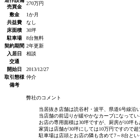
造作設備
270万円
売買金
敷金
1か月
共益費
なし
床面積
30坪
駐車場
8台無料
契約期間
2年更新
入居日
相談
交通
開始日
2013/12/27
取引態様
仲介
備考
弊社のコメント
当居抜き店舗は読谷村・波平、県道6号線沿
当店舗の前辺りが緩やかなカーブになってい
お店の専用面積は30坪ですが、厨房が10坪
家賃は店舗が30坪にしては10万円ですので
駐車場は店頭とお店の隣も含めて7～8台と