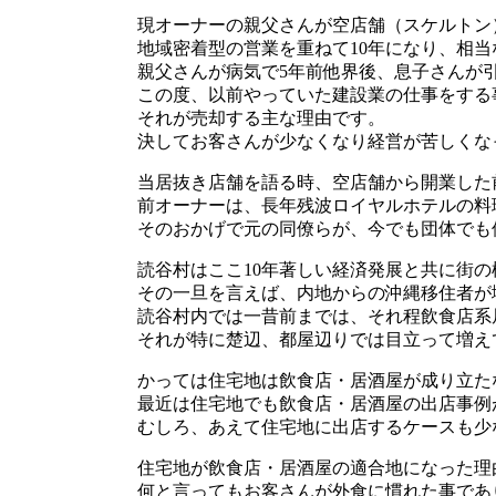
現オーナーの親父さんが空店舗（スケルトン
地域密着型の営業を重ねて10年になり、相
親父さんが病気で5年前他界後、息子さんが
この度、以前やっていた建設業の仕事をする
それが売却する主な理由です。
決してお客さんが少なくなり経営が苦しくな
当居抜き店舗を語る時、空店舗から開業した
前オーナーは、長年残波ロイヤルホテルの料
そのおかげで元の同僚らが、今でも団体でも
読谷村はここ10年著しい経済発展と共に街
その一旦を言えば、内地からの沖縄移住者が
読谷村内では一昔前までは、それ程飲食店系
それが特に楚辺、都屋辺りでは目立って増え
かっては住宅地は飲食店・居酒屋が成り立た
最近は住宅地でも飲食店・居酒屋の出店事例
むしろ、あえて住宅地に出店するケースも少
住宅地が飲食店・居酒屋の適合地になった理
何と言ってもお客さんが外食に慣れた事であ