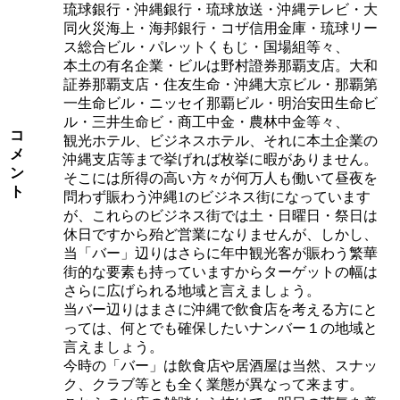
琉球銀行・沖縄銀行・琉球放送・沖縄テレビ・大
同火災海上・海邦銀行・コザ信用金庫・琉球リー
ス総合ビル・パレットくもじ・国場組等々、
本土の有名企業・ビルは野村證券那覇支店。大和
証券那覇支店・住友生命・沖縄大京ビル・那覇第
一生命ビル・ニッセイ那覇ビル・明治安田生命ビ
ル・三井生命ビ・商工中金・農林中金等々、
コ
観光ホテル、ビジネスホテル、それに本土企業の
メ
沖縄支店等まで挙げれば枚挙に暇がありません。
ン
そこには所得の高い方々が何万人も働いて昼夜を
ト
問わず賑わう沖縄1のビジネス街になっています
が、これらのビジネス街では土・日曜日・祭日は
休日ですから殆ど営業になりませんが、しかし、
当「バー」辺りはさらに年中観光客が賑わう繁華
街的な要素も持っていますからターゲットの幅は
さらに広げられる地域と言えましょう。
当バー辺りはまさに沖縄で飲食店を考える方にと
っては、何とでも確保したいナンバー１の地域と
言えましょう。
今時の「バー」は飲食店や居酒屋は当然、スナッ
ク、クラブ等とも全く業態が異なって来ます。