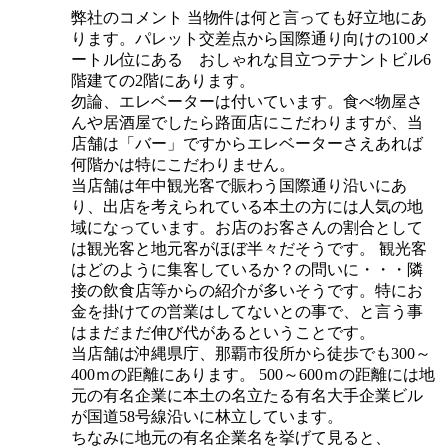
弊社のコメント 当物件は何と言っても好立地にあ
ります。パレット交差点から国際通り向けの100メ
ートル位にある おしゃれな目立つテナントビル6
階建ての2階にあります。
勿論、エレベーターは付いています。食べ物屋さ
んや居酒屋でしたら路面店にこだわりますが、当
店舗は「バー」ですからエレベーターさえあれば
何階かは特にこだわりません。
当店舗は年中観光客で賑わう国際通り沿いにあ
り、出店を考えられている本土の方には人気の地
域になっています。お店のお客さんの割合として
は観光客と地元客がほぼ半々だそうです。 観光客
はどのように集客しているか？の問いに・・・隣
接の飲食店等からの紹介が多いそうです。特にお
金を掛けての営業はしてないとの事で、と言う事
はまだまだ伸び代があるということです。
当店舗は沖縄県庁、那覇市役所から徒歩でも300～
400ｍの距離にあります。 500～600ｍの距離には地
元の有名企業に本土の名立たる有名大手企業ビル
が国道58号線沿いに林立しています。
ちなみに地元の有名企業名を挙げて見ると、