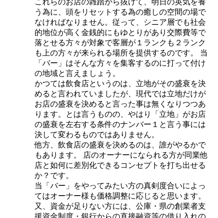
これらのお店の雑踏から抜けて、明日の英気を養
う為に、頭をリセットする為の癒しの空間の場で
なければなりません。従って、シニア層でも社会
的地位が高く金銭的にもゆとりがあり交際費等で
落とせる方々が対象で客層が１ランクも２ランク
も上の方々が来られる場所を提供するのです。 当
「バー」はそんな方々を集客するのに打って付け
の地域と言えましょう。
かつては飲食店というのは、立地がその盛衰を決
めると言われていましたが、現代では立地だけが
お店の盛衰を決めると言った事は無くなりつつあ
ります。とは言うものの、やはり「立地」がお店
の盛衰を左右する条件のナンバー１と言う事には
決して変わるものではありません。
他方、飲食店の盛衰を決めるのは、誰がやるかで
もあります。 店のオーナーになられる方が同業他
店と如何に差別化できるコンセプトを打ち出せる
か？です。
当「バー」をやってみたい方の真剣度合いによっ
てはオーナー様も価格調整に応じると思います。
又、資金が足りない方には、公庫・県の創業者支
援資金制度・銀行からの直接融資等の借り入れの