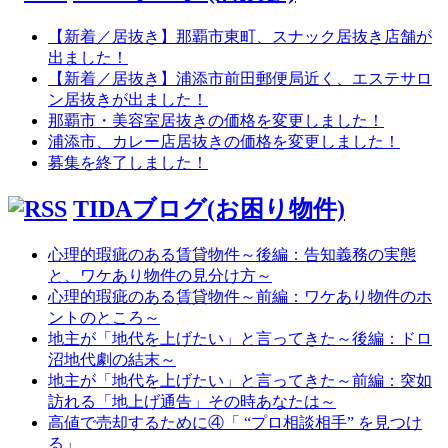
【新着／居抜き】那覇市東町、スナック居抜き店舗が
出ました！
【新着／居抜き】浦添市前田郵便局近く、エステサロ
ン居抜きが出ました！
那覇市・美容室居抜きの価格を変更しました！
浦添市、カレー店居抜きの価格を変更しました！
募集を終了しました！
TIDAブログ(お困り物件)
心理的瑕疵のある賃貸物件～後編：告知義務の実態
と、ワケあり物件の見分け方～
心理的瑕疵のある賃貸物件～前編：ワケあり物件のホ
ントのところ～
地主が「地代を上げたい」と言ってきた～後編：ドロ
沼地代劇の結末～
地主が「地代を上げたい」と言ってきた～前編：突如
訪れる「地上げ通告」その時あなたは～
高値で売却するために④「 “プロ相談相手” を見つけ
る」