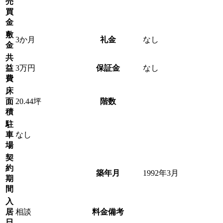
売
買
金
敷
3か月
礼金
なし
金
共
益
3万円
保証金
なし
費
床
面
20.44坪
階数
積
駐
車
なし
場
契
約
築年月
1992年3月
期
間
入
居
相談
料金備考
日