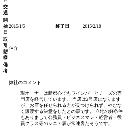
交
通
開
始
2015/1/5
終了日
2015/2/18
日
取
引
仲介
態
様
備
考
弊社のコメント
現オーナーは新都心でもワインバーとチーズの専
門店を経営しています。 当店は2号店になります
が、お店を任せられる方が見つけられず、やむな
く譲渡する決意をしたとの事です。 立地の好条件
もありまして公務員・ビジネスマン・経営者・役
員クラス等のシニア層が常連客だそうです。