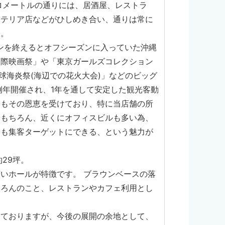
キロメートルの通りには、居酒屋、レストラ
ンテリア店などがひしめき合い、通りは常に
す。
ズンを終えるとオフシーズンに入っていた沖縄
国際映画祭」や「東京ガールズコレクション
琉球海炎祭(海辺での花火大会)」などのビッグ
例年開催され、1年を通して安定した観光客動
りもその恩恵を受けており、特に当店舗の所
はもちろん、近くにオフィスビルも多い為、
ンも集客ターゲットにできる、という魅力が
29坪。
いホールが特徴です。 ブラウンベースの落
ちろんのこと、レストランやカフェ利用とし
しておりますが、今後の展開の余地として、