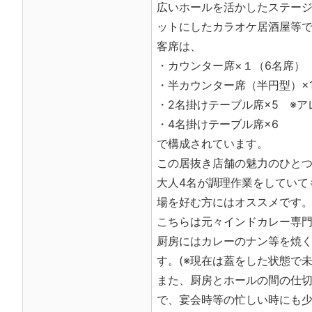
広いホールを活かしたステー
ットにしたカラオケ居酒屋等
客席は、
・カウンター席×１（6名席）
・半カウンター席（半円型）×
・2名掛けテーブル席×5 ※
・4名掛けテーブル席×6
で構成されています。
この居抜き店舗の魅力のひと
大人4名が調理作業をしていて
場を好む方にはオススメです
こちらは元々インドカレー専
厨房にはカレーのナン等を焼く
す。(※現在は蓋をした状態で未
また、厨房とホールの間の仕
で、宴会時等の忙しい時にも