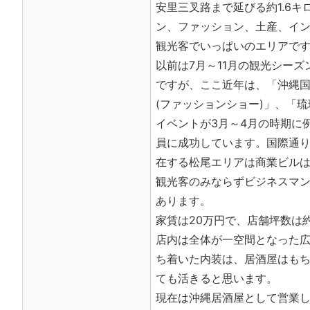
安里三叉路まで延びる約1.6
ン、ファッション、土産、イ
観光客でいっぱいのエリアで
以前は7月～11月の観光シー
ですが、ここ近年は、「沖縄
(ファッションショー)」、「
イベントが3月～4月の時期に
員に成功しています。国際通
在する松尾エリアは商業ビル
観光客のみならずビジネスマ
あります。
家賃は20万円で、店舗坪数は約
店内は全体が一空間となった広
ち着いた内装は、居酒屋はも
ても活きると思います。
現在は沖縄居酒屋として営業