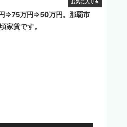
お気に入り
円⇒75万円⇒50万円。那覇市
頃家賃です。