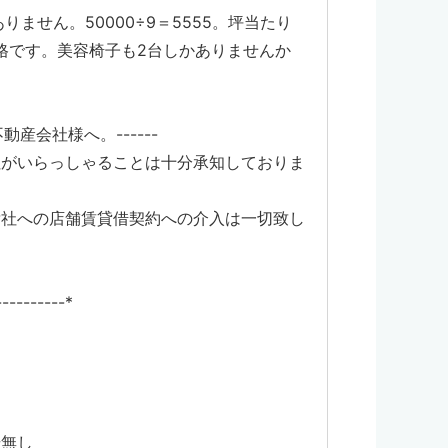
ません。50000÷9＝5555。坪当たり
価格です。美容椅子も2台しかありませんか
動産会社様へ。------
社がいらっしゃることは十分承知しておりま
貴社への店舗賃貸借契約への介入は一切致し
----------*
場無し