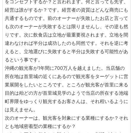
をコンセプトするか？と言われます。何と言っても先ず、
経営は誰がするか？です。経営者の資質はどんな商売にも
共通するものです。前のオーナーが失敗したお店と言って
も次のオーナーが失敗するとは限りませんし、その逆も然
りです。次に飲食店は立地が最重要視されます。立地を間
違わなければ半分は成功したのも同然です。それを逆に考
えると、立地選びに失敗すると半分は失敗する可能性があ
るという事です。
沖縄の観光客が1年間に700万人を越えました。当店舗の
所在地は首里城の近くにあるので観光客をターゲットに営
業展開をしたいところです。ところが観光客が首里に来る
目的は殆どの方が首里城見学のようで当店の所在する池端
町界隈をゆっくり観光するお客さんは、それ程いるように
は見えません。
次のオーナーは、観光客を対象にする業種にするか？それ
とも地域密着型の業種にするか？