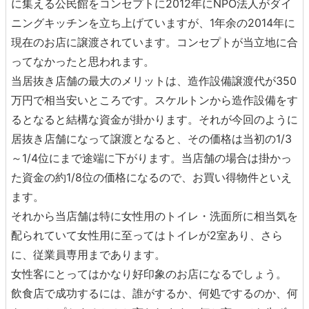
に集える公民館をコンセプトに2012年にNPO法人がダイ
ニングキッチンを立ち上げていますが、1年余の2014年に
現在のお店に譲渡されています。コンセプトが当立地に合
ってなかったと思われます。
当居抜き店舗の最大のメリットは、造作設備譲渡代が350
万円で相当安いところです。スケルトンから造作設備をす
るとなると結構な資金が掛かります。それが今回のように
居抜き店舗になって譲渡となると、その価格は当初の1/3
～1/4位にまで途端に下がります。当店舗の場合は掛かっ
た資金の約1/8位の価格になるので、お買い得物件といえ
ます。
それから当店舗は特に女性用のトイレ・洗面所に相当気を
配られていて女性用に至ってはトイレが2室あり、さら
に、従業員専用まであります。
女性客にとってはかなり好印象のお店になるでしょう。
飲食店で成功するには、誰がするか、何処でするのか、何