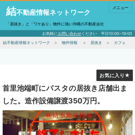
結
メニュー
不動産情報ネットワーク
「居抜き」と「ワケあり」物件に強い沖縄の不動産会社
お気軽に
お問い合わせ
ください 平日10:00~19:00
結不動産情報ネットワーク
物件情報
居抜き
カフェ
お気に入り
首里池端町にパスタの居抜き店舗出ま
した。造作設備譲渡350万円。