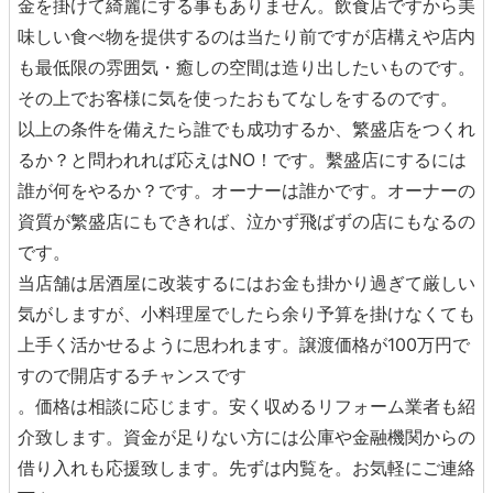
金を掛けて綺麗にする事もありません。飲食店ですから美
味しい食べ物を提供するのは当たり前ですが店構えや店内
も最低限の雰囲気・癒しの空間は造り出したいものです。
その上でお客様に気を使ったおもてなしをするのです。
以上の条件を備えたら誰でも成功するか、繁盛店をつくれ
るか？と問われれば応えはNO！です。繫盛店にするには
誰が何をやるか？です。オーナーは誰かです。オーナーの
資質が繁盛店にもできれば、泣かず飛ばずの店にもなるの
です。
当店舗は居酒屋に改装するにはお金も掛かり過ぎて厳しい
気がしますが、小料理屋でしたら余り予算を掛けなくても
上手く活かせるように思われます。譲渡価格が100万円で
すので開店するチャンスです
。価格は相談に応じます。安く収めるリフォーム業者も紹
介致します。資金が足りない方には公庫や金融機関からの
借り入れも応援致します。先ずは内覧を。お気軽にご連絡