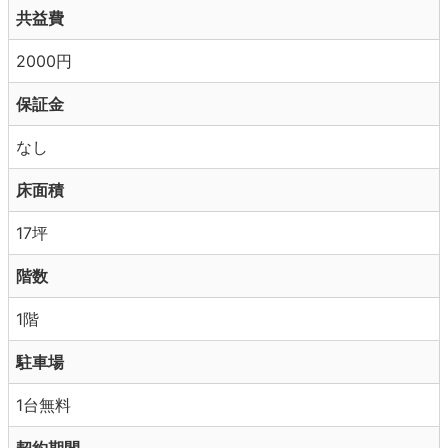
共益費
2000円
保証金
なし
床面積
17坪
階数
1階
駐車場
1台無料