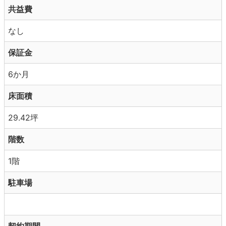
共益費
なし
保証金
6か月
床面積
29.42坪
階数
1階
駐車場