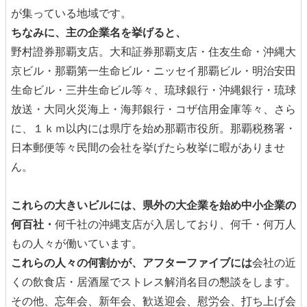
が集っている地域です。
ちなみに、主の企業名を挙げると、
野村證券那覇支店。大和証券那覇支店・住友生命・沖縄大
京ビル・那覇第一生命ビル・ニッセイ那覇ビル・明治安田
生命ビル・三井生命ビル等々、琉球銀行・沖縄銀行・琉球
放送・大同火災海上・海邦銀行・コザ信用金庫等々、さら
に、１ｋｍ以内には県庁を始め那覇市役所。那覇税務署・
日本郵便等々民間の会社を挙げたら枚挙に暇がありませ
ん。
これらの大きいビルには、県外の大企業を始め中小企業の
何百社・
何千社の沖縄支店が入居しており、何千・何万人
もの人々が働いています。
これらの人々の何割かが、アフターファイブには
会社の近
くの飲食店・居酒屋でストレス解消名目の懇談をします。
その他、忘年会、新年会、歓送迎会、慰労会、打ち上げ会