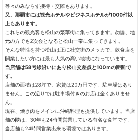
等々のみならず接待・交際もあります。
又、那覇市には観光ホテルやビジネスホテルが
1000
件以
上も
あります。
これらの観光客も松山の繁華街に集ってきます。勿論、地
元の方でも2次会となると松山一帯に集ってきます。
そんな特性を持つ松山は正に社交街のメッカで、飲食店を
開業したい方には最も人気の高い地域になっています。
当店舗は
58
号線沿い
にあり
松山交差点と100ｍの距離
で
す。
店舗の面積は28坪で、家賃は20万円です。駐車場はあり
ません。この辺りでは駐車場付きのお店は全くありませ
ん。
現在、焼き肉をメインに沖縄料理も提供しています。当店
舗の隣は、30年も24時間営業している有名な食堂です。
当店舗も24時間営業出来る環境ではあります。