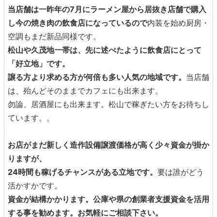
当店舗は一昨年の7月にラーメン屋から
居抜き店舗で購入
し
今の焼き肉の飲食店になっているので
内装を始め厨房・
空調もまだ新品同様です。
松山や久茂地一帯は、先に
述べたように
飲食店にとって
「好立地」
です。
譲る方より求める方が何倍も多い人気の地域です。
当店舗
は、殆んどそのままでカフェにも出来ます。
勿論、居酒屋にも出来ます。松山で稼ぎたい方をお待ちし
ています。。
お店がまだ新しく造作設備譲渡価格が高く少々資金が掛か
りますが、
24
時間も稼げるチャンスがある立地です。
要は誰がどう
活かすかです。
資金が結構かかります。公庫や県の創業者支援資金を活用
する事を勧めます。
お気軽にご相談下さい。