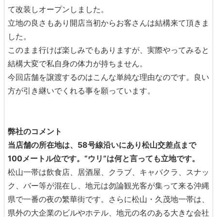
て改装しオープンしました。
立地の良さもあり開店当初からお客さんは結構来て頂きま
した。
このまま行けば楽しみでもありますが、実際やってみると
結構大変で私自身の体力が持ちません。
今回店舗を譲渡するのはこんな単純な理由なのです。良い
方が引き継いでくれる事を願っています。
弊社のコメント
当店舗の所在地は、58号線沿いにあり
松山交差点まで
100メートル位です。
“ウリ”は何と言っても
立地
です。
松山一帯は飲食店、居酒屋、クラブ、キャバクラ、スナッ
ク、バー等が混在し、地元は勿論観光客が集って来る沖縄
県で一番の夜の繁華街です。さらに松山・久茂地一帯は、
県外の大企業のビルやホテル、地元の名のある大きな会社