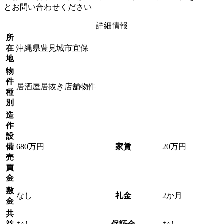
とお問い合わせください
詳細情報
所
在
沖縄県豊見城市宜保
地
物
件
居酒屋居抜き店舗物件
種
別
造
作
設
備
680万円
家賃
20万円
売
買
金
敷
なし
礼金
2か月
金
共