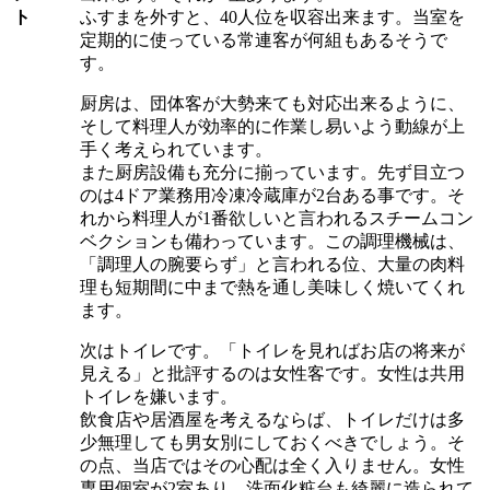
ト
ふすまを外すと、40人位を収容出来ます。当室を
定期的に使っている常連客が何組もあるそうで
す。
厨房は、団体客が大勢来ても対応出来るように、
そして料理人が効率的に作業し易いよう動線が上
手く考えられています。
また厨房設備も充分に揃っています。先ず目立つ
のは4ドア業務用冷凍冷蔵庫が2台ある事です。そ
れから料理人が1番欲しいと言われるスチームコン
ベクションも備わっています。この調理機械は、
「調理人の腕要らず」と言われる位、大量の肉料
理も短期間に中まで熱を通し美味しく焼いてくれ
ます。
次はトイレです。「トイレを見ればお店の将来が
見える」と批評するのは女性客です。女性は共用
トイレを嫌います。
飲食店や居酒屋を考えるならば、トイレだけは多
少無理しても男女別にしておくべきでしょう。そ
の点、当店ではその心配は全く入りません。女性
専用個室が2室あり、洗面化粧台も綺麗に造られて