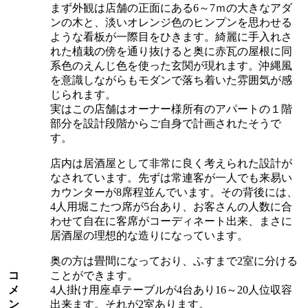
まず外観は店舗の正面にある6～7ｍの大きなアダ
ンの木と、淡いオレンジ色のヒンプンを思わせる
ような看板が一際目をひきます。綺麗に手入れさ
れた植栽の傍を通り抜けると奥に赤瓦の屋根に同
系色のえんじ色を使った玄関が現れます。沖縄風
を意識しながらもモダンで落ち着いた雰囲気が感
じられます。
実はこの店舗はオーナー様所有のアパートの１階
部分を設計段階からご自身で計画されたそうで
す。
店内は居酒屋として非常に良く考えられた設計が
なされています。先ずは常連客が一人でも来易い
カウンターが8席程並んでいます。その背後には、
4人用堀こたつ席が5台あり、お客さんの人数に合
わせて自在に客席がコーディネート出来、まさに
居酒屋の理想的な造りになっています。
奥の方は畳間になっており、ふすまで2室に分ける
コ
ことができます。
メ
4人掛け用座卓テーブルが4台あり16～20人位収容
ン
出来ます。それが2室あります。