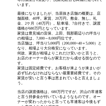
います。
最後になりましたが、当居抜き店舗の概要は、店
舗面積、40坪。家賃、20万円。敷金、無し。礼
金、2ケ月（40万円）。駐車場、7台付きで、譲渡
価格が680万円となっています。
家賃は豊見城の宜保、上田、我那覇辺りの坪当り
の相場は、7,000～8,000円位です。
当店舗は、坪当り5,000円（200,000÷40＝5,000）と
なり、相場より大分格安になっています。
何故、家賃が相場よりこれだけ安いかと言うと、
お店のオーナー自らが家主だから成せる技なので
す。
家賃は固定経費です。お客様が来ようが来まいが
必ず払わなければならない最重要経費です。その
家賃が安いと言う事は恵まれていると言えましょ
う。
当店の譲渡価格は、680万円ですが、沢山の常連客
と言う持参金が付いているようなものです。オー
ナーが変わったからと言っても常連客は今後もず