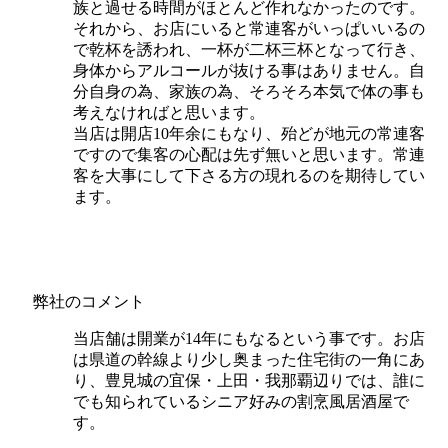
族と過せる時間がほとんど作れなかったのです。
それから、お店にいると常連客がいっぱいいるの
で乾杯を誘われ、一杯が二杯三杯となって行き、
身体からアルコールが抜ける事はありません。自
分自身の為、家族の為、そろそろ本気で体の事も
考えなければと思います。
当店は開店10年余にもなり、殆どが地元の常連客
ですので集客の心配は先ず無いと思います。常連
客を大事にして下さる方の現れるのを期待してい
ます。
弊社のコメント
当店舗は開業が14年にもなるという事です。お店
は県道の幹線より少し奥まった住宅街の一角にあ
り、豊見城の宜保・上田・我那覇辺りでは、誰に
でも知られているシニア好みの割烹風居酒屋で
す。