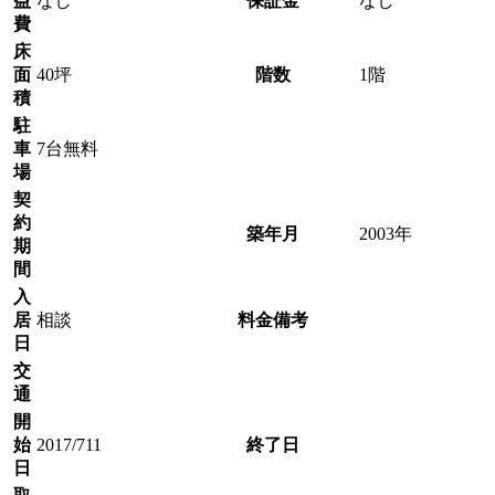
益
なし
保証金
なし
費
床
面
40坪
階数
1階
積
駐
車
7台無料
場
契
約
築年月
2003年
期
間
入
居
相談
料金備考
日
交
通
開
始
2017/711
終了日
日