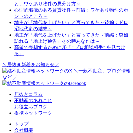
と、ワケあり物件の見分け方～
心理的瑕疵のある賃貸物件～前編：ワケあり物件のホ
ントのところ～
地主が「地代を上げたい」と言ってきた～後編：ドロ
沼地代劇の結末～
地主が「地代を上げたい」と言ってきた～前編：突如
訪れる「地上げ通告」その時あなたは～
高値で売却するために④「 “プロ相談相手” を見つけ
る」
＼居抜き新着をお知らせ／
＼一般不動産、ブログ情報
など ／
居抜きコラム
不動産のあれこれ
お役立ちブログ
提携ネットワーク
トップ
会社概要