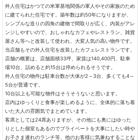
外人住宅はかつての米軍基地関係の軍人やその家族のため
に建てられた住宅です。築年数は約50年になりますが、
シンプルな造りの四角の建物で間取りが広く、内装がアレ
ンジしやすいので、おしゃれなカフェやレストラン、雑貨
屋さん等へと改装して使われ、大変人気の高い物件です。
当店舗もその外人住宅を改装したカフェレストランです。
店舗の概要は、店舗面積33坪、家賃は140,400円、駐車
場10台、詰めると約15台は停められるそうです。
外人住宅の物件は駐車台数が大体が2～3台、多くても4～
5台が普通です。
10台以上も可能な物件はそうそうないと思います。
店内はゆっくりと食事が楽しめるように、全体的に落ち着
いた大人の雰囲気でまとめています。
客席としては24席ありますが、その他にも奥にはゆった
りとした個室もあるのでプライベートを大事にしたい時や
お子さま連れのランチ等、他のお客様に気兼ねすることな