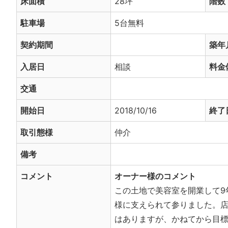
床面積
28坪
階数
駐車場
5台無料
契約期間
築年
入居日
相談
料金
交通
開始日
2018/10/16
終了
取引態様
仲介
備考
コメント
オーナー様のコメント
この土地で美容室を開業して9
様に支えられて参りました。
はありますが、かねてから目