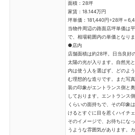
面積：28坪
家賃：18.144万円
坪単価：181,440円÷28坪＝6,
当物件周辺の路面店坪単価は平均
で、相場範囲内の単価となり
●店内
店舗面積は約28坪。日当良好
太陽の光が入ります。自然光
内は使う人を選ばず、どのよ
む理想的な造りです。また写
装の印象がエントランス側と
しております。エントランス
くらいの面持ちで、その印象
けるとすぐに目を惹くハイチ
そのイメージで、お待ちにな
うような雰囲気があります。