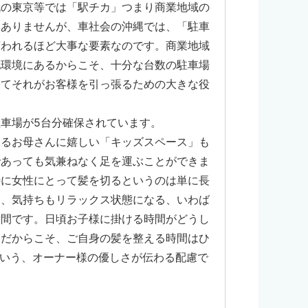
流の東京等では「駅チカ」つまり商業地域の
いありませんが、車社会の沖縄では、「駐車
言われるほど大事な要素なのです。商業地域
地環境にあるからこそ、十分な台数の駐車場
してそれがお客様を引っ張るための大きな役
車場が5台分確保されています。
するお母さんに嬉しい「キッズスペース」も
であっても気兼ねなく足を運ぶことができま
特に女性にとって髪を切るというのは単に長
く、気持ちもリラックス状態になる、いわば
時間です。日頃お子様に掛ける時間がどうし
んだからこそ、ご自身の髪を整える時間はひ
という、オーナー様の優しさが伝わる配慮で