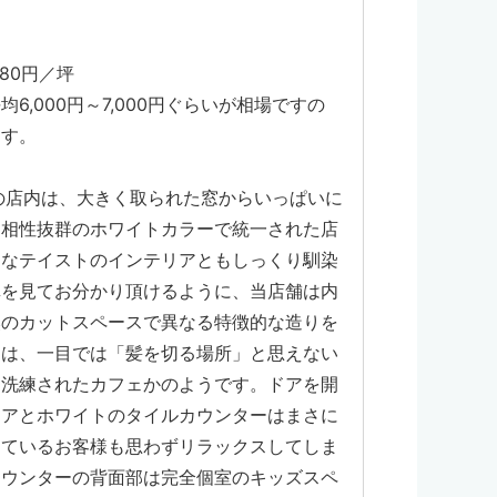
480円／坪
6,000円～7,000円ぐらいが相場ですの
ます。
の店内は、大きく取られた窓からいっぱいに
と相性抜群のホワイトカラーで統一された店
うなテイストのインテリアともしっくり馴染
真を見てお分かり頂けるように、当店舗は内
奥のカットスペースで異なる特徴的な造りを
側は、一目では「髪を切る場所」と思えない
は洗練されたカフェかのようです。ドアを開
ェアとホワイトのタイルカウンターはまさに
っているお客様も思わずリラックスしてしま
カウンターの背面部は完全個室のキッズスペ