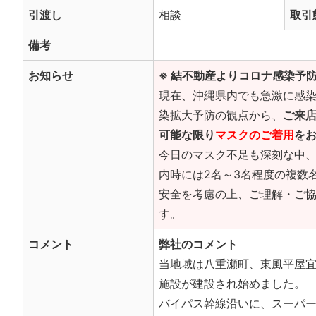
引渡し
相談
取引
備考
お知らせ
※ 結不動産よりコロナ感染予防
現在、沖縄県内でも急激に感
染拡大予防の観点から、
ご来
可能な限り
マスクのご着用
を
今日のマスク不足も深刻な中
内時には2名～3名程度の複数
安全を考慮の上、ご理解・ご協
す。
コメント
弊社のコメント
当地域は八重瀬町、東風平屋
施設が建設され始めました。
バイパス幹線沿いに、スーパ