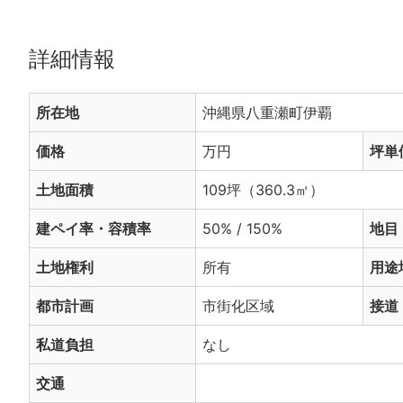
詳細情報
所在地
沖縄県八重瀬町伊覇
価格
万円
坪単
土地面積
109坪（360.3㎡）
建ペイ率・容積率
50% / 150%
地目
土地権利
所有
用途
都市計画
市街化区域
接道
私道負担
なし
交通