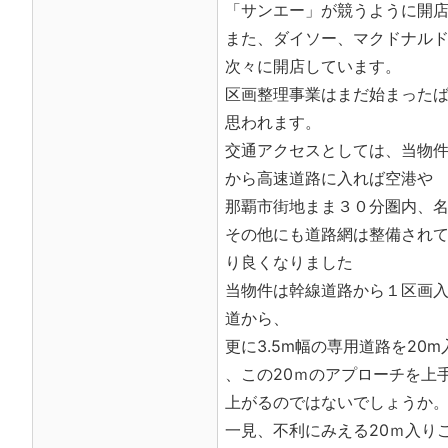
「サンエー」が競うように開店
また、ダイソー、マクドナル
次々に開店しています。
区画整理事業はまだ始まった
思われます。
交通アクセスとしては、当物
から高速道路に入れば空港や
那覇市街地まま３０分圏内、
その他にも道路網は整備され
り良くなりました
当物件は幹線道路から１区画
道から、
更に3.5m幅の専用道路を2
、この20ｍのアプローチを上
上がるのではないでしょうか
一見、不利にみえる20ｍ入り