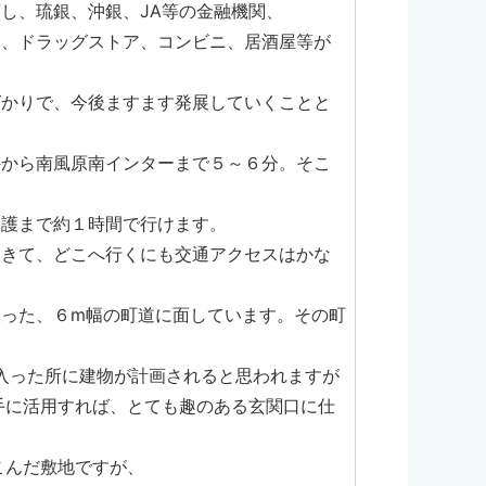
し、琉銀、沖銀、JA等の金融機関、
ド、ドラッグストア、コンビニ、居酒屋等が
ばかりで、今後ますます発展していくことと
件から南風原南インターまで５～６分。そこ
名護まで約１時間で行けます。
てきて、どこへ行くにも交通アクセスはかな
入った、６m幅の町道に面しています。その町
0m入った所に建物が計画されると思われますが
手に活用すれば、とても趣のある玄関口に仕
。
こんだ敷地ですが、