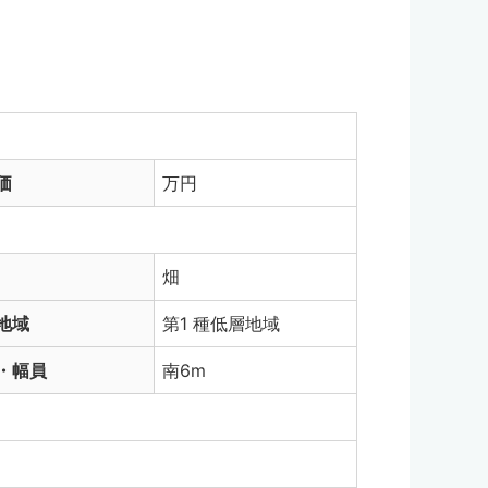
価
万円
畑
地域
第1 種低層地域
・幅員
南6m