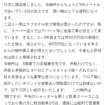
12月に開店致しました。当物件からちょうど100メートル
で歩いて1～2分の近さです。買い物がとても便利になり
ます。
こ辺り一帯はラブホテル街で環境が悪かったのですが、既
に、スーパー辺りではアパート等に改築工事が目立って来
ています。すると、2～3年前までは坪50万円位の相場だ
った土地も、値上がりし、60万円位になっています本土
からの物件購入者が増えたせいでしょうが、今後も上昇傾
向は続くと推移されます。
当物件は 5階建ての店舗兼住宅です。外観だけでなく、
内装も本格的なヨーロピアンスタイルで統一されており、
目を見張るような豪華な造りになっています。フロア毎に
紹介したいポイントが多数あり間取図だけでは勿体ないの
で、以下で詳しい紹介をいたします。 この物件は
1階ですが、中央のシャッターを開くと駐車スペースにな
っており奥の方に軽自動車が2台、通路には縦列で普通乗