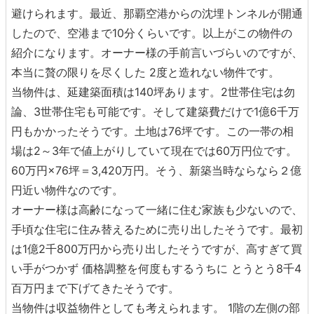
避けられます。最近、那覇空港からの沈埋トンネルが開通
したので、空港まで10分くらいです。以上がこの物件の
紹介になります。オーナー様の手前言いづらいのですが、
本当に贅の限りを尽くした 2度と造れない物件です。
当物件は、延建築面積は140坪あります。2世帯住宅は勿
論、3世帯住宅も可能です。そして建築費だけで1億6千万
円もかかったそうです。土地は76坪です。この一帯の相
場は2～3年で値上がりしていて現在では60万円位です。
60万円×76坪＝3,420万円。そう、新築当時ならなら２億
円近い物件なのです。
オーナー様は高齢になって一緒に住む家族も少ないので、
手頃な住宅に住み替えるために売り出したそうです。最初
は1億2千800万円から売り出したそうですが、高すぎて買
い手がつかず 価格調整を何度もするうちに とうとう8千4
百万円まで下げてきたそうです。
当物件は収益物件としても考えられます。 1階の左側の部