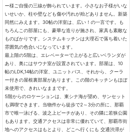
ー様ご自慢の三線が飾られています。小さなお子様がいな
いせいか、柱や壁なども傷や汚れが殆どありません。新築
同然にみえます。30帖の洋室は、広い！の一言です。も
ちろんこの部屋にも、豪華な造りが施され、家具も素敵な
ものばかりです。システムキッチンは大理石で落ち着いた
雰囲気の色合いになっています。
最上階の5階は、エレベーターで上がると広いベランダが
あり、奥にはサウナ室が設置されています。部屋は、10
帖のLDK,14帖の洋室、ユニットバス、それから、クーラ
ー付きの屋根裏部屋があります。この階のキッチンもほぼ
未使用で、きれいなままです。
5階からのロケーションは、東シナ海が望め、サンセット
も満喫できます。当物件から徒歩で2～3分の所に、那覇
市で唯一泳げる、波之上ビーチがあり、その隣に若狭公園
もあります。交通アクセスは非常に優れていて、那覇市街
地へのアクセスはもとより、どこへ行くにも 交通渋滞が