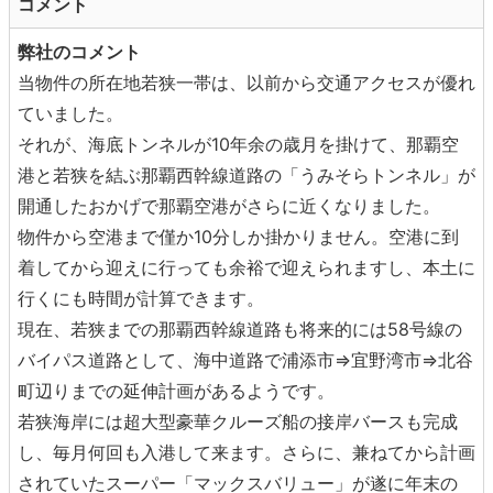
コメント
弊社のコメント
当物件の所在地若狭一帯は、以前から交通アクセスが優れ
ていました。
それが、海底トンネルが10年余の歳月を掛けて、那覇空
港と若狭を結ぶ那覇西幹線道路の「うみそらトンネル」が
開通したおかげで那覇空港がさらに近くなりました。
物件から空港まで僅か10分しか掛かりません。空港に到
着してから迎えに行っても余裕で迎えられますし、本土に
行くにも時間が計算できます。
現在、若狭までの那覇西幹線道路も将来的には58号線の
バイパス道路として、海中道路で浦添市⇒宜野湾市⇒北谷
町辺りまでの延伸計画があるようです。
若狭海岸には超大型豪華クルーズ船の接岸バースも完成
し、毎月何回も入港して来ます。さらに、兼ねてから計画
されていたスーパー「マックスバリュー」が遂に年末の