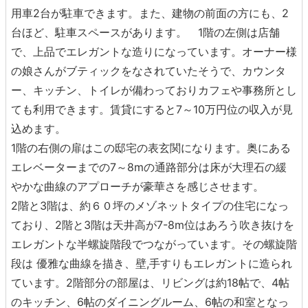
用車2台が駐車できます。また、建物の前面の方にも、2
台ほど、駐車スペースがあります。 1階の左側は店舗
で、上品でエレガントな造りになっています。オーナー様
の娘さんがブティックをなされていたそうで、カウンタ
ー、キッチン、トイレが備わっておりカフェや事務所とし
ても利用できます。賃貸にすると7～10万円位の収入が見
込めます。
1階の右側の扉はこの邸宅の表玄関になります。奥にある
エレベーターまでの7～8mの通路部分は床が大理石の緩
やかな曲線のアプローチが豪華さを感じさせます。
2階と3階は、約６０坪のメゾネットタイプの住宅になっ
ており、2階と3階は天井高が7-8m位はあろう吹き抜けを
エレガントな半螺旋階段でつながっています。その螺旋階
段は 優雅な曲線を描き、壁,手すりもエレガントに造られ
ています。2階部分の部屋は、リビングは約18帖で、4帖
のキッチン、6帖のダイニングルーム、6帖の和室となっ