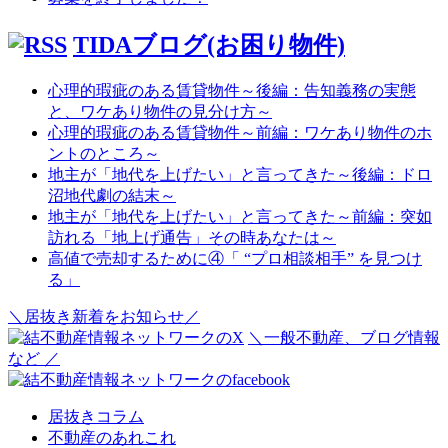
TIDAブログ(お困り物件)
心理的瑕疵のある賃貸物件～後編：告知義務の実態
と、ワケあり物件の見分け方～
心理的瑕疵のある賃貸物件～前編：ワケあり物件のホ
ントのところ～
地主が「地代を上げたい」と言ってきた～後編：ドロ
沼地代劇の結末～
地主が「地代を上げたい」と言ってきた～前編：突如
訪れる「地上げ通告」その時あなたは～
高値で売却するために④「 “プロ相談相手” を見つけ
る」
＼居抜き新着をお知らせ／
＼一般不動産、ブログ情報
など ／
居抜きコラム
不動産のあれこれ