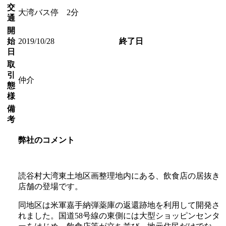
交
大湾バス停 2分
通
開
始
2019/10/28
終了日
日
取
引
仲介
態
様
備
考
弊社のコメント
読谷村大湾東土地区画整理地内にある、飲食店の居抜き
店舗の登場です。
同地区は米軍嘉手納弾薬庫の返還跡地を利用して開発さ
れました。国道58号線の東側には大型ショッピンセンタ