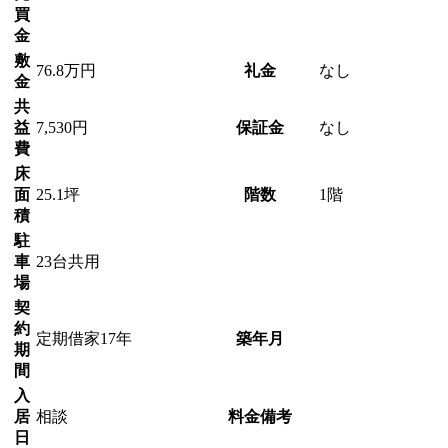
買
金
敷
76.8万円
礼金
なし
金
共
益
7,530円
保証金
なし
費
床
面
25.1坪
階数
1階
積
駐
車
23台共用
場
契
約
定期借家17年
築年月
期
間
入
居
相談
料金備考
日