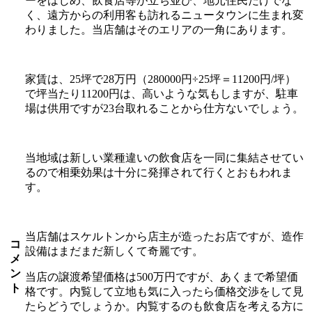
ーをはじめ、飲食店等が立ち並び、地元住民だけでな
く、遠方からの利用客も訪れるニュータウンに生まれ変
わりました。当店舗はそのエリアの一角にあります。
家賃は、25坪で28万円（280000円÷25坪＝11200円/坪）
で坪当たり11200円は、高いような気もしますが、駐車
場は供用ですが23台取れることから仕方ないでしょう。
当地域は新しい業種違いの飲食店を一同に集結させてい
るので相乗効果は十分に発揮されて行くとおもわれま
す。
当店舗はスケルトンから店主が造ったお店ですが、造作
コ
設備はまだまだ新しくて奇麗です。
メ
ン
当店の譲渡希望価格は500万円ですが、あくまで希望価
ト
格です。内覧して立地も気に入ったら価格交渉をして見
たらどうでしょうか。内覧するのも飲食店を考える方に