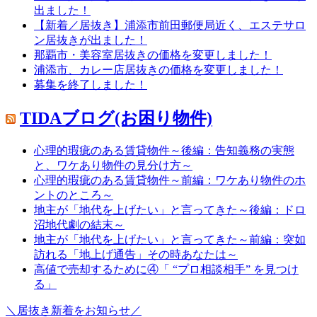
出ました！
【新着／居抜き】浦添市前田郵便局近く、エステサロ
ン居抜きが出ました！
那覇市・美容室居抜きの価格を変更しました！
浦添市、カレー店居抜きの価格を変更しました！
募集を終了しました！
TIDAブログ(お困り物件)
心理的瑕疵のある賃貸物件～後編：告知義務の実態
と、ワケあり物件の見分け方～
心理的瑕疵のある賃貸物件～前編：ワケあり物件のホ
ントのところ～
地主が「地代を上げたい」と言ってきた～後編：ドロ
沼地代劇の結末～
地主が「地代を上げたい」と言ってきた～前編：突如
訪れる「地上げ通告」その時あなたは～
高値で売却するために④「 “プロ相談相手” を見つけ
る」
＼居抜き新着をお知らせ／