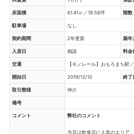
床面積
61.41㎡／18.58坪
階数
駐車場
なし
契約期間
2年更新
築年
入居日
相談
料金
交通
【モノレール】おもろまち駅／
開始日
2019/12/10
終了
取引態様
仲介
備考
コメント
弊社のコメント
当店は飲食店に人気のエリア