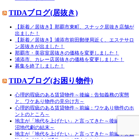
TIDAブログ(居抜き)
【新着／居抜き】那覇市東町、スナック居抜き店舗が
出ました！
【新着／居抜き】浦添市前田郵便局近く、エステサロ
ン居抜きが出ました！
那覇市・美容室居抜きの価格を変更しました！
浦添市、カレー店居抜きの価格を変更しました！
募集を終了しました！
TIDAブログ(お困り物件)
心理的瑕疵のある賃貸物件～後編：告知義務の実態
と、ワケあり物件の見分け方～
心理的瑕疵のある賃貸物件～前編：ワケあり物件のホ
ントのところ～
地主が「地代を上げたい」と言ってきた～後編：ドロ
沼地代劇の結末～
地主が「地代を上げたい」と言ってきた～前編：突如