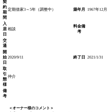
契
約
定期借家3～5年（調整中）
築年月
1967年12月
期
間
入
料金備
居
相談
考
日
交
通
開
始
2020/9/11
終了日
2021/1/31
日
取
引
仲介
態
様
備
考
＜オーナー様のコメント＞