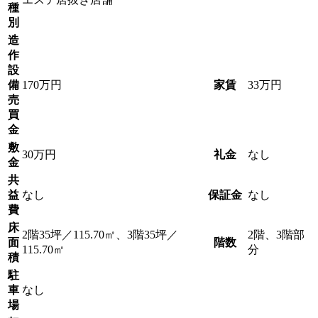
種
別
造
作
設
備
170万円
家賃
33万円
売
買
金
敷
30万円
礼金
なし
金
共
益
なし
保証金
なし
費
床
2階35坪／115.70㎡、3階35坪／
2階、3階部
面
階数
115.70㎡
分
積
駐
車
なし
場