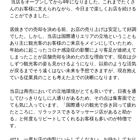
当店をオープンしてから4年になりました。これまでたくさ
んのお客様に支えられながら、今日まで楽しくお店を続ける
ことができました。
居抜きでの売却を決める前、お店の売り上げは安定して好調
でした。しかし、当店は国際通りエリアの立地ということも
あり主に観光客のお客様のご来店をメインにしていたため、
年始めに起こったコロナ感染症の影響により客足が途絶えて
しまったことが店舗売却を決めたの主な理由です。現在は少
しずつ観光客の姿も見かけるようになり、以前のような活気
が戻るまでそう遠くはない未来を予想できますが、現在抱え
ている従業員のことも考えた上での決断になります。
当店は商売においての立地環境がとても良いです。日夜を通
してひっきりなしに人通りがあるため、その点は集客面でと
ても気に入っています。「国際通りの観光で歩き回って疲れ
たところに、リラックスできるマッサージ店があると助か
る」と何度もリピートしてくれるお客様も多いのが特徴で
す。
ぜひ、一度お店の内覧にいらしてください。お待ちしており