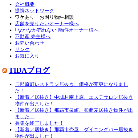
会社概要
提携ネットワーク
ワケあり・お困り物件相談
店舗を売りたいオーナー様へ
｢なかなか売れない｣物件オーナー様へ
不動産 売主様へ
お問い合わせ
リンク
お気に入り
TIDAブログ
与那原町レストラン居抜き、価格が変更になりまし
た！
【新着／居抜き】中城村南上原、エステサロン居抜き
物件が出ました！
【新着／居抜き】那覇市泉崎、和蕎麦居抜き物件が出
ました！
募集を終了しました！
【新着／居抜き】那覇市壺屋、ダイニングバー居抜き
物件が出ました！