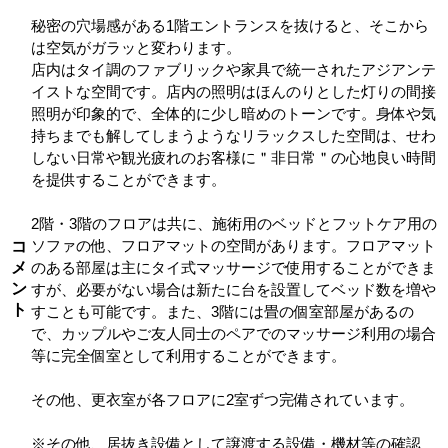
秘密の穴場感がある1階エントランスを抜けると、そこから
は空気がガラッと変わります。
店内はタイ調のファブリックや家具で統一されたアジアンテ
イストな空間です。店内の照明はほんのりとした灯りの間接
照明が印象的で、全体的に少し暗めのトーンです。身体や気
持ちまでも解してしまうようなリラックスした空間は、せわ
しない日常や観光疲れのお客様に＂非日常＂の心地良い時間
を提供することができます。
2階・3階のフロアは共に、施術用のベッドとフットケア用の
コ
ソファの他、フロアマットの空間があります。フロアマット
メ
のある部屋は主にタイ式マッサージで使用することができま
ン
すが、必要がない場合は新たに台を設置してベッド数を増や
ト
すことも可能です。また、3階には畳の個室部屋があるの
で、カップルやご友人同士のペアでのマッサージ利用の場合
等に完全個室として利用することができます。
その他、更衣室が各フロアに2室ずつ完備されています。
※その他、居抜き設備として譲渡する設備・機材等の確認