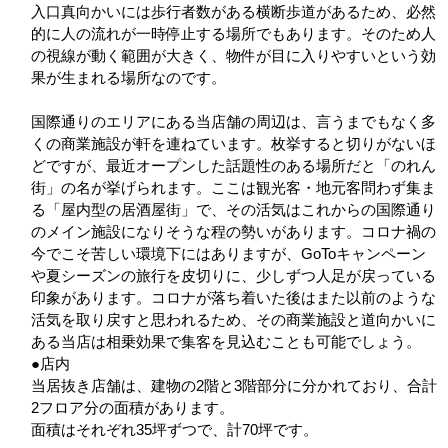
入口真向かいには歩行者数がある横断歩道があるため、必然
的に人の流れが一時停止する場所でもあります。そのため人
の視線が動く範囲が大きく、物件が目に入りやすいという効
果が生まれる場所なのです。
国際通りのエリアにある当店舗の周辺は、言うまでもなく多
くの商業施設が軒を連ねています。枚挙すると切りがないほ
どですが、最近オープンした話題性のある場所だと「のれん
街」の名が挙げられます。ここは観光客・地元客問わず集ま
る「屋内型の居酒屋街」で、その活気はこれからの国際通り
のメイン施設になりそうな程の勢いがあります。コロナ禍の
今でこそ苦しい環境下にはありますが、GoToキャンペーン
や夏シーズンの旅行を皮切りに、少しずつ人足が戻っている
印象があります。コロナが落ち着いた後はまた以前のような
活気を取り戻すと思われるため、その商業施設と道向かいに
ある当店は相乗効果で集客を見込むことも可能でしょう。
●店内
当居抜き店舗は、建物の2階と3階部分に分かれており、合計
2フロア分の面積があります。
面積はそれぞれ35坪ずつで、計70坪です。