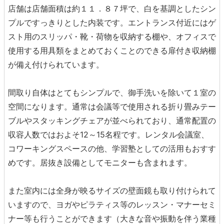
店舗は店舗面積は約１１．８７坪で、白を基調としたシン
プルですっきりとした内装です。エントランス付近にはゲ
スト用のスリッパ・靴・荷物を収納する棚や、オフィスで
使用する用具類をまとめておくことのできる扉付き収納棚
が備え付けられています。
間取り自体はとてもシンプルで、御手洗いを除いて１室の
空間になります。通常は会議等で使用される折り畳みテー
ブルやスタッキングチェアが並べられており、通常配置の
収容人数ではおよそ12～15名程です。レンタル会議室、
コワーキングスペースの他、学習塾としての活用もおすす
めです。居抜き設備としてモニターも含まれます。
また室内には全身が映るサイズの壁面鏡も取り付けられて
いますので、ヨガやピラティス等のレッスン・マナーセミ
ナー等も行うことができます（大きな音や振動を伴う業種