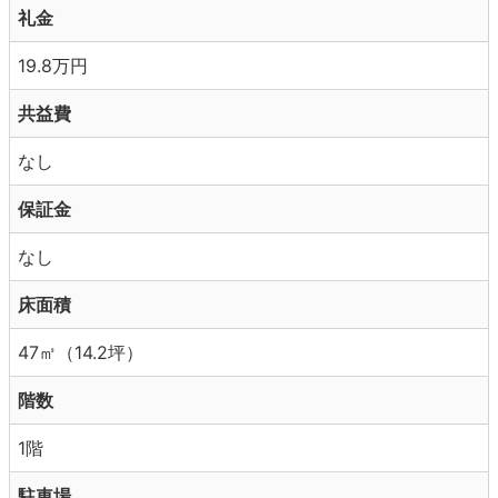
礼金
19.8万円
共益費
なし
保証金
なし
床面積
47㎡（14.2坪）
階数
1階
駐車場