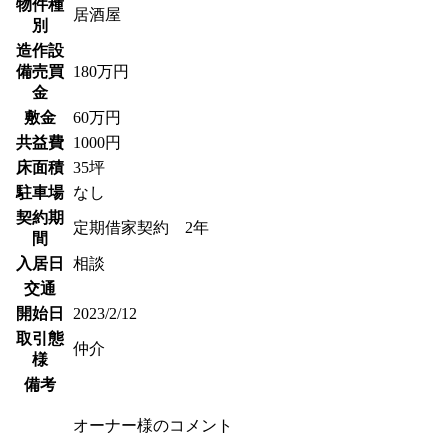
物件種
居酒屋
別
造作設
備売買
180万円
金
敷金
60万円
共益費
1000円
床面積
35坪
駐車場
なし
契約期
定期借家契約 2年
間
入居日
相談
交通
開始日
2023/2/12
取引態
仲介
様
備考
オーナー様のコメント