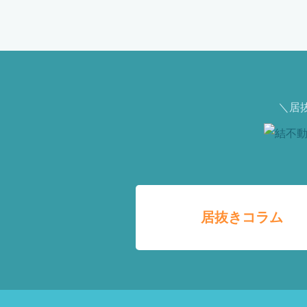
＼居
居抜きコラム