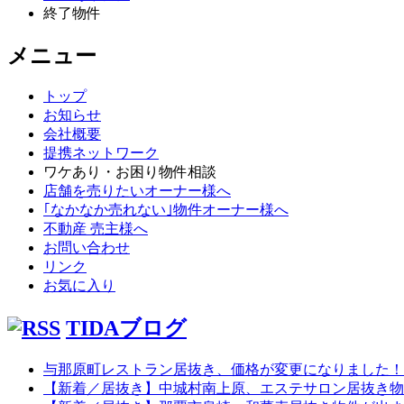
終了物件
メニュー
トップ
お知らせ
会社概要
提携ネットワーク
ワケあり・お困り物件相談
店舗を売りたいオーナー様へ
｢なかなか売れない｣物件オーナー様へ
不動産 売主様へ
お問い合わせ
リンク
お気に入り
TIDAブログ
与那原町レストラン居抜き、価格が変更になりました！
【新着／居抜き】中城村南上原、エステサロン居抜き物