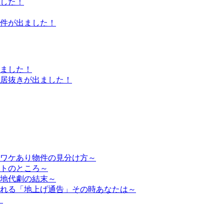
した！
件が出ました！
ました！
居抜きが出ました！
ワケあり物件の見分け方～
トのところ～
地代劇の結末～
れる「地上げ通告」その時あなたは～
」