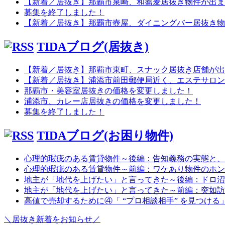
【新着／居抜き】那覇市泉崎、和蕎麦居抜き物件が出ま
募集を終了しました！
【新着／居抜き】那覇市壺屋、ダイニングバー居抜き物
TIDAブログ(居抜き)
【新着／居抜き】那覇市東町、スナック居抜き店舗が出
【新着／居抜き】浦添市前田郵便局近く、エステサロン
那覇市・美容室居抜きの価格を変更しました！
浦添市、カレー店居抜きの価格を変更しました！
募集を終了しました！
TIDAブログ(お困り物件)
心理的瑕疵のある賃貸物件～後編：告知義務の実態と、
心理的瑕疵のある賃貸物件～前編：ワケあり物件のホン
地主が「地代を上げたい」と言ってきた～後編：ドロ沼
地主が「地代を上げたい」と言ってきた～前編：突如訪
高値で売却するために④「 “プロ相談相手” を見つける
＼居抜き新着をお知らせ／