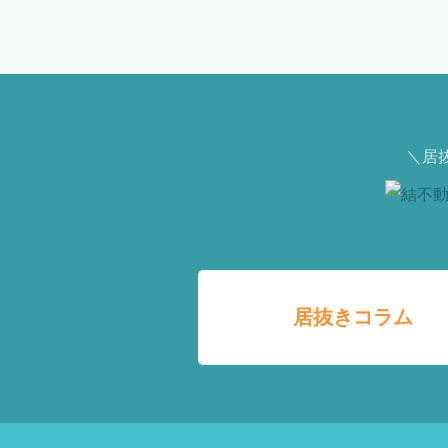
＼居
居抜きコラム