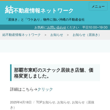
結
メニュー
不動産情報ネットワーク
「居抜き」と「ワケあり」物件に強い沖縄の不動産会社
お気軽に
お問い合わせ
ください 平日10:00~19:00
結不動産情報ネットワーク
お知らせ
お知らせ（居抜き）
那覇市東町のスナック居抜き店舗、価
格変更しました。
詳細はこちら→
クリック
投稿日:
カテゴリー
2025年4月18日
TOPお知らせ
,
お知らせ
,
お知らせ（居抜
き）