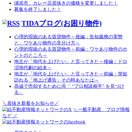
浦添市、カレー店居抜きの価格を変更しました！
募集を終了しました！
TIDAブログ(お困り物件)
心理的瑕疵のある賃貸物件～後編：告知義務の実態
と、ワケあり物件の見分け方～
心理的瑕疵のある賃貸物件～前編：ワケあり物件のホ
ントのところ～
地主が「地代を上げたい」と言ってきた～後編：ドロ
沼地代劇の結末～
地主が「地代を上げたい」と言ってきた～前編：突如
訪れる「地上げ通告」その時あなたは～
高値で売却するために④「 “プロ相談相手” を見つけ
る」
＼居抜き新着をお知らせ／
＼一般不動産、ブログ情報
など ／