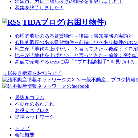
浦添市、カレー店居抜きの価格を変更しました！
募集を終了しました！
TIDAブログ(お困り物件)
心理的瑕疵のある賃貸物件～後編：告知義務の実態と、
心理的瑕疵のある賃貸物件～前編：ワケあり物件のホン
地主が「地代を上げたい」と言ってきた～後編：ドロ沼
地主が「地代を上げたい」と言ってきた～前編：突如訪
高値で売却するために④「 “プロ相談相手” を見つける
＼居抜き新着をお知らせ／
＼一般不動産、ブログ情報な
居抜きコラム
不動産のあれこれ
お役立ちブログ
提携ネットワーク
トップ
会社概要