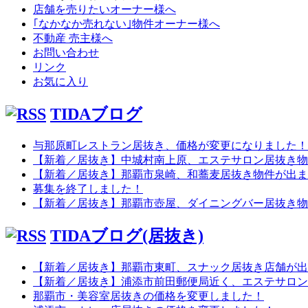
店舗を売りたいオーナー様へ
｢なかなか売れない｣物件オーナー様へ
不動産 売主様へ
お問い合わせ
リンク
お気に入り
TIDAブログ
与那原町レストラン居抜き、価格が変更になりました！
【新着／居抜き】中城村南上原、エステサロン居抜き物
【新着／居抜き】那覇市泉崎、和蕎麦居抜き物件が出ま
募集を終了しました！
【新着／居抜き】那覇市壺屋、ダイニングバー居抜き物
TIDAブログ(居抜き)
【新着／居抜き】那覇市東町、スナック居抜き店舗が出
【新着／居抜き】浦添市前田郵便局近く、エステサロン
那覇市・美容室居抜きの価格を変更しました！