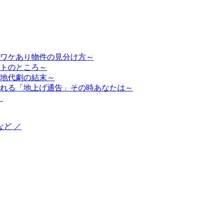
ワケあり物件の見分け方～
トのところ～
地代劇の結末～
れる「地上げ通告」その時あなたは～
」
ど ／