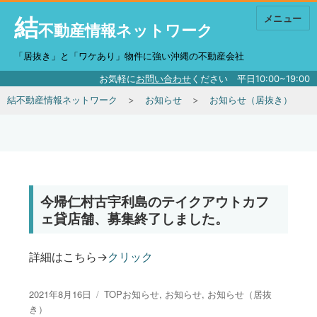
結
メニュー
不動産情報ネットワーク
「居抜き」と「ワケあり」物件に強い沖縄の不動産会社
お気軽に
お問い合わせ
ください 平日10:00~19:00
結不動産情報ネットワーク
お知らせ
お知らせ（居抜き）
今帰仁村古宇利島のテイクアウトカフ
ェ貸店舗、募集終了しました。
詳細はこちら→
クリック
投稿日:
カテゴリー
2021年8月16日
TOPお知らせ
,
お知らせ
,
お知らせ（居抜
き）