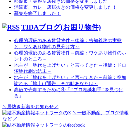
那覇市・美容室居抜きの価格を変更しました！
浦添市、カレー店居抜きの価格を変更しました！
募集を終了しました！
TIDAブログ(お困り物件)
心理的瑕疵のある賃貸物件～後編：告知義務の実態
と、ワケあり物件の見分け方～
心理的瑕疵のある賃貸物件～前編：ワケあり物件のホ
ントのところ～
地主が「地代を上げたい」と言ってきた～後編：ドロ
沼地代劇の結末～
地主が「地代を上げたい」と言ってきた～前編：突如
訪れる「地上げ通告」その時あなたは～
高値で売却するために④「 “プロ相談相手” を見つけ
る」
＼居抜き新着をお知らせ／
＼一般不動産、ブログ情報
など ／