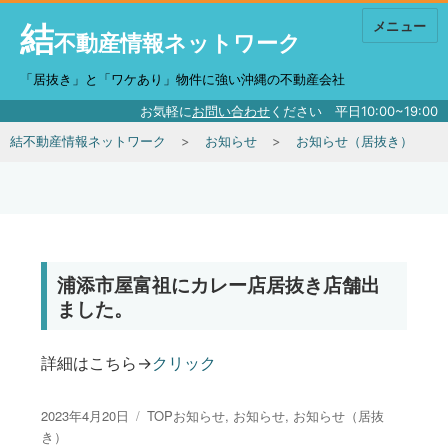
結
メニュー
不動産情報ネットワーク
「居抜き」と「ワケあり」物件に強い沖縄の不動産会社
お気軽に
お問い合わせ
ください 平日10:00~19:00
結不動産情報ネットワーク
お知らせ
お知らせ（居抜き）
浦添市屋富祖にカレー店居抜き店舗出
ました。
詳細はこちら→
クリック
投稿日:
カテゴリー
2023年4月20日
TOPお知らせ
,
お知らせ
,
お知らせ（居抜
き）