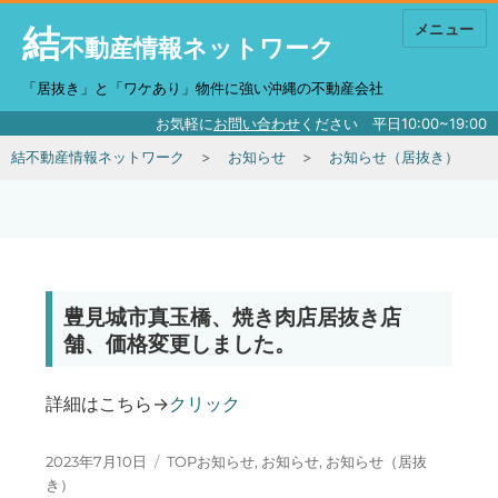
結
メニュー
不動産情報ネットワーク
「居抜き」と「ワケあり」物件に強い沖縄の不動産会社
お気軽に
お問い合わせ
ください 平日10:00~19:00
結不動産情報ネットワーク
お知らせ
お知らせ（居抜き）
豊見城市真玉橋、焼き肉店居抜き店
舗、価格変更しました。
詳細はこちら→
クリック
投稿日:
カテゴリー
2023年7月10日
TOPお知らせ
,
お知らせ
,
お知らせ（居抜
き）