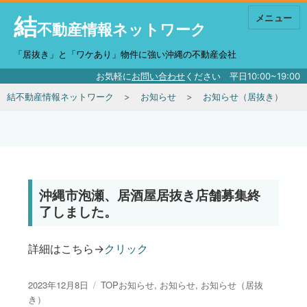
結
メニュー
不動産情報ネットワーク
「居抜き」と「ワケあり」物件に強い沖縄の不動産会社
お気軽に
お問い合わせ
ください 平日10:00~19:00
結不動産情報ネットワーク
お知らせ
お知らせ（居抜き）
沖縄市泡瀬、居酒屋居抜き店舗募集終
了しました。
詳細はこちら→
クリック
投稿日:
カテゴリー
2023年12月8日
TOPお知らせ
,
お知らせ
,
お知らせ（居抜
き）