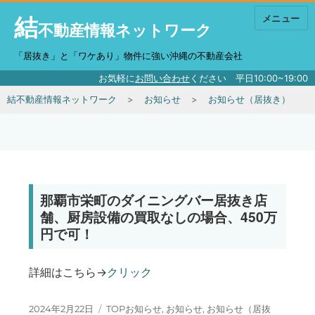
結
メニュー
不動産情報ネットワーク
「居抜き」と「ワケあり」物件に強い沖縄の不動産会社
お気軽に
お問い合わせ
ください 平日10:00~19:00
結不動産情報ネットワーク
お知らせ
お知らせ（居抜き）
那覇市栄町のダイニングバー居抜き店
舗、厨房設備の買取なしの場合、450万
円で可！
詳細はこちら→
クリック
投稿日:
カテゴリー
2024年2月22日
TOPお知らせ
,
お知らせ
,
お知らせ（居抜