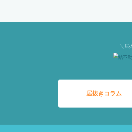
＼居
居抜きコラム