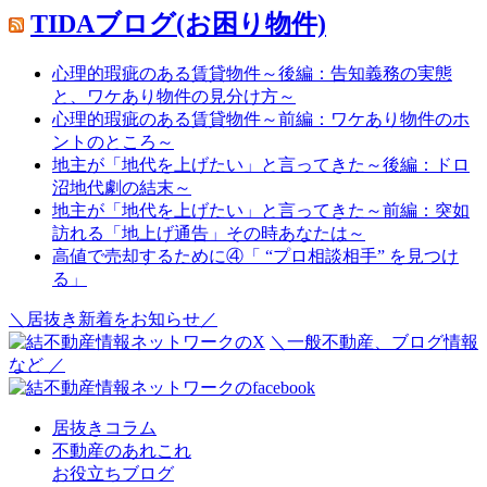
TIDAブログ(お困り物件)
心理的瑕疵のある賃貸物件～後編：告知義務の実態
と、ワケあり物件の見分け方～
心理的瑕疵のある賃貸物件～前編：ワケあり物件のホ
ントのところ～
地主が「地代を上げたい」と言ってきた～後編：ドロ
沼地代劇の結末～
地主が「地代を上げたい」と言ってきた～前編：突如
訪れる「地上げ通告」その時あなたは～
高値で売却するために④「 “プロ相談相手” を見つけ
る」
＼居抜き新着をお知らせ／
＼一般不動産、ブログ情報
など ／
居抜きコラム
不動産のあれこれ
お役立ちブログ