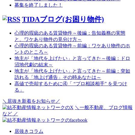
募集を終了しました！
TIDAブログ(お困り物件)
心理的瑕疵のある賃貸物件～後編：告知義務の実態
と、ワケあり物件の見分け方～
心理的瑕疵のある賃貸物件～前編：ワケあり物件のホ
ントのところ～
地主が「地代を上げたい」と言ってきた～後編：ドロ
沼地代劇の結末～
地主が「地代を上げたい」と言ってきた～前編：突如
訪れる「地上げ通告」その時あなたは～
高値で売却するために④「 “プロ相談相手” を見つけ
る」
＼居抜き新着をお知らせ／
＼一般不動産、ブログ情報
など ／
居抜きコラム