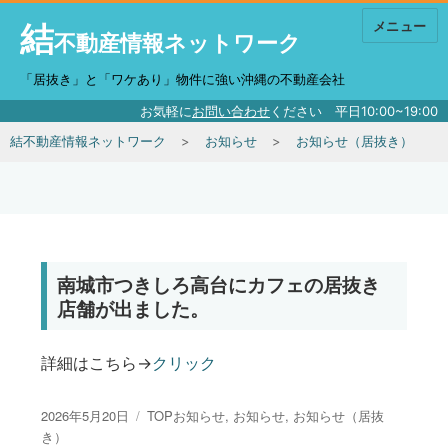
結
メニュー
不動産情報ネットワーク
「居抜き」と「ワケあり」物件に強い沖縄の不動産会社
お気軽に
お問い合わせ
ください 平日10:00~19:00
結不動産情報ネットワーク
お知らせ
お知らせ（居抜き）
南城市つきしろ高台にカフェの居抜き
店舗が出ました。
詳細はこちら→
クリック
投稿日:
カテゴリー
2026年5月20日
TOPお知らせ
,
お知らせ
,
お知らせ（居抜
き）