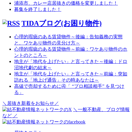
浦添市、カレー店居抜きの価格を変更しました！
募集を終了しました！
TIDAブログ(お困り物件)
心理的瑕疵のある賃貸物件～後編：告知義務の実態
と、ワケあり物件の見分け方～
心理的瑕疵のある賃貸物件～前編：ワケあり物件のホ
ントのところ～
地主が「地代を上げたい」と言ってきた～後編：ドロ
沼地代劇の結末～
地主が「地代を上げたい」と言ってきた～前編：突如
訪れる「地上げ通告」その時あなたは～
高値で売却するために④「 “プロ相談相手” を見つけ
る」
＼居抜き新着をお知らせ／
＼一般不動産、ブログ情報
など ／