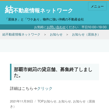
結
メニュー
不動産情報ネットワーク
「居抜き」と「ワケあり」物件に強い沖縄の不動産会社
お気軽に
お問い合わせ
ください 平日10:00~19:00
結不動産情報ネットワーク
お知らせ
お知らせ（居抜き）
那覇市銘苅の貸店舗、募集終了しまし
た。
詳細はこちら→
クリック
投稿日:
カテゴリー
2021年11月30日
TOPお知らせ
,
お知らせ
,
お知らせ（居抜
き）