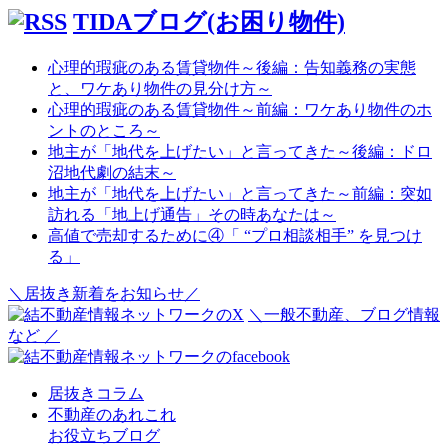
TIDAブログ(お困り物件)
心理的瑕疵のある賃貸物件～後編：告知義務の実態
と、ワケあり物件の見分け方～
心理的瑕疵のある賃貸物件～前編：ワケあり物件のホ
ントのところ～
地主が「地代を上げたい」と言ってきた～後編：ドロ
沼地代劇の結末～
地主が「地代を上げたい」と言ってきた～前編：突如
訪れる「地上げ通告」その時あなたは～
高値で売却するために④「 “プロ相談相手” を見つけ
る」
＼居抜き新着をお知らせ／
＼一般不動産、ブログ情報
など ／
居抜きコラム
不動産のあれこれ
お役立ちブログ