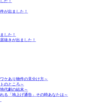
した！
件が出ました！
ました！
居抜きが出ました！
ワケあり物件の見分け方～
トのところ～
地代劇の結末～
れる「地上げ通告」その時あなたは～
」