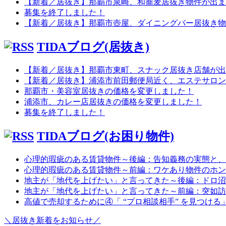
【新着／居抜き】那覇市泉崎、和蕎麦居抜き物件が出ま
募集を終了しました！
【新着／居抜き】那覇市壺屋、ダイニングバー居抜き物
TIDAブログ(居抜き)
【新着／居抜き】那覇市東町、スナック居抜き店舗が出
【新着／居抜き】浦添市前田郵便局近く、エステサロン
那覇市・美容室居抜きの価格を変更しました！
浦添市、カレー店居抜きの価格を変更しました！
募集を終了しました！
TIDAブログ(お困り物件)
心理的瑕疵のある賃貸物件～後編：告知義務の実態と、
心理的瑕疵のある賃貸物件～前編：ワケあり物件のホン
地主が「地代を上げたい」と言ってきた～後編：ドロ沼
地主が「地代を上げたい」と言ってきた～前編：突如訪
高値で売却するために④「 “プロ相談相手” を見つける
＼居抜き新着をお知らせ／