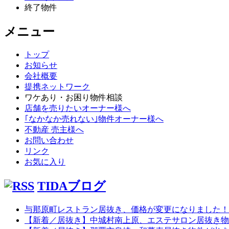
終了物件
メニュー
トップ
お知らせ
会社概要
提携ネットワーク
ワケあり・お困り物件相談
店舗を売りたいオーナー様へ
｢なかなか売れない｣物件オーナー様へ
不動産 売主様へ
お問い合わせ
リンク
お気に入り
TIDAブログ
与那原町レストラン居抜き、価格が変更になりました！
【新着／居抜き】中城村南上原、エステサロン居抜き物