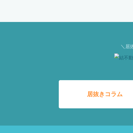
＼居
居抜きコラム