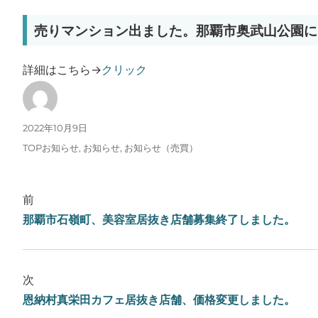
売りマンション出ました。那覇市奥武山公園に
詳細はこちら→
クリック
投稿者
投稿日:
2022年10月9日
カテゴリー
TOPお知らせ
,
お知らせ
,
お知らせ（売買）
前
那覇市石嶺町、美容室居抜き店舗募集終了しました。
次
恩納村真栄田カフェ居抜き店舗、価格変更しました。