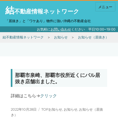
結
メニュー
不動産情報ネットワーク
「居抜き」と「ワケあり」物件に強い沖縄の不動産会社
お気軽に
お問い合わせ
ください 平日10:00~19:00
結不動産情報ネットワーク
お知らせ
お知らせ（居抜き）
那覇市泉崎、那覇市役所近くにバル居
抜き店舗出ました。
詳細はこちら→
クリック
投稿日:
カテゴリー
2022年10月28日
TOPお知らせ
,
お知らせ
,
お知らせ（居抜
き）